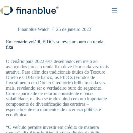
Pular
para
o
conteúdo
Finanblue Watch
25 de janeiro 2022
Em cenário volátil, FIDCs se revelam ouro da renda
fixa
O cenário para 2022 está desenhado: em meio ao
avanço dos juros, a renda fixa deve ficar cada vez mais
atrativa. Para além dos tradicionais títulos do Tesouro
Direto e CDBs de banco, os FIDCs (Fundos de
Investimento em Direito Creditório) brilham cada vez
mais, revelando ser o verdadeiro ouro do segmento.
Com capacidade de retorno consistente e baixa
volatilidade, o ativo se traduz ainda em um importante
componente de diversificação das carteiras –
especialmente em momentos de incerteza política e
econômica.
“O veículo permite investir em crédito de maneira
segura”, diz Ricardo Binelli, sócio-diretor da Solis