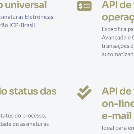
o universal
API de 
operaç
sinaturas Eletrônicas 
rão ICP-Brasil.
Específica pa
Avançada e Q
transações de
automatizada
o status das 
API de 
on-lin
e-mail
tatus do processo, 
dade de assinaturas 
Ideal para e