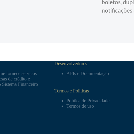
boletos, dupl
notificações
Desenvolvedores
ue fornece serviços
APIs e Documentação
sas de crédito e
o Sistema Financeiro
Termos e Políticas
Política de Privacidade
Termos de uso