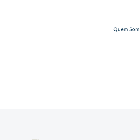
Pular
para
o
conteúdo
Quem Som