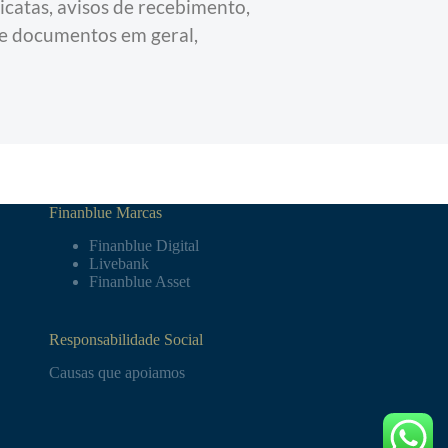
icatas, avisos de recebimento, 
 e documentos em geral,
Finanblue Marcas
Finanblue Digital
Livebank
Finanblue Asset
Responsabilidade Social
Causas que apoiamos