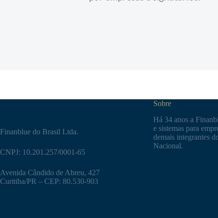
Sobre
Há 34 anos a Finanbl
e sistemas para empre
Finanblue do Brasil Ltda.
demais integrantes d
Nacional.
CNPJ: 10.201.257/0001-65
Avenida Cândido de Abreu, 427
Curitiba/PR – CEP: 80.530-903