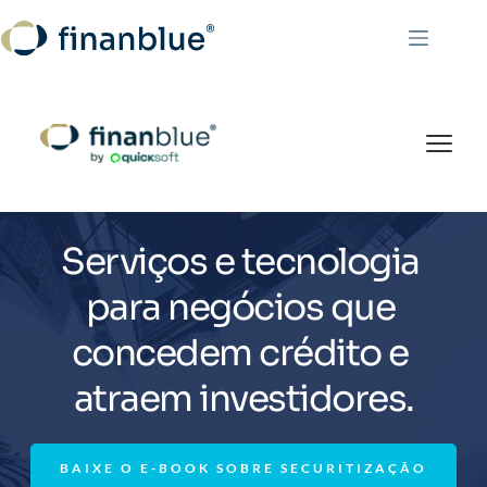
Pular
para
o
conteúdo
Serviços e tecnologia 
para negócios que 
concedem crédito e 
atraem investidores.
BAIXE O E-BOOK SOBRE SECURITIZAÇÃO