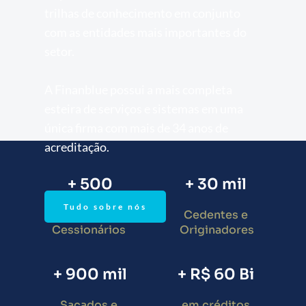
trilhas de conhecimento em conjunto 
com as entidades mais importantes do 
setor.
A Finanblue possui a mais completa 
esteira de serviços e sistemas em uma 
única firma com mais de 34 anos de 
acreditação. 
+ 500
+ 30 mil
Tudo sobre nós
Credores e
Cedentes e
Cessionários 
 Originadores
+ 900 mil
+ R$ 60 Bi
Sacados e 
em créditos