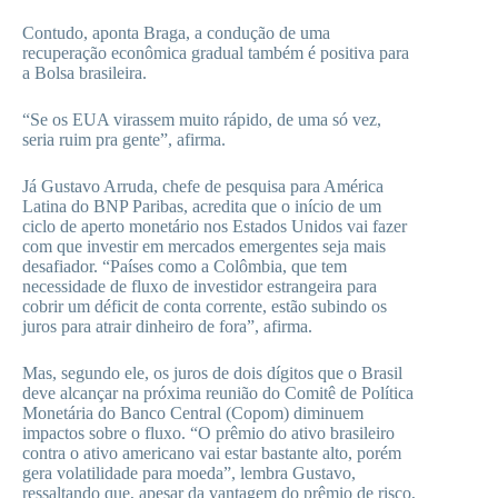
Contudo, aponta Braga, a condução de uma
recuperação econômica gradual também é positiva para
a Bolsa brasileira.
“Se os EUA virassem muito rápido, de uma só vez,
seria ruim pra gente”, afirma.
Já Gustavo Arruda, chefe de pesquisa para América
Latina do BNP Paribas, acredita que o início de um
ciclo de aperto monetário nos Estados Unidos vai fazer
com que investir em mercados emergentes seja mais
desafiador. “Países como a Colômbia, que tem
necessidade de fluxo de investidor estrangeira para
cobrir um déficit de conta corrente, estão subindo os
juros para atrair dinheiro de fora”, afirma.
Mas, segundo ele, os juros de dois dígitos que o Brasil
deve alcançar na próxima reunião do Comitê de Política
Monetária do Banco Central (Copom) diminuem
impactos sobre o fluxo. “O prêmio do ativo brasileiro
contra o ativo americano vai estar bastante alto, porém
gera volatilidade para moeda”, lembra Gustavo,
ressaltando que, apesar da vantagem do prêmio de risco,