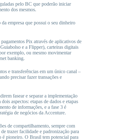
guladas pelo BC que poderão iniciar
timento dos mesmos.
pp da empresa que possui o seu dinheiro
 e pagamentos Pix através de aplicativos de
abolso e a Flipper), carteiras digitais
 por exemplo, ou mesmo movimentar
rnet banking.
ntos e transferências em um único canal –
uando precisar fazer transações e
irem fasear e separar a implementação
dois aspectos: etapas de dados e etapas
mento de informações, e a fase 3 é
tratégia de negócios da Accenture.
ções de compartilhamento, sempre com
de trazer facilidade e padronização para
 é pioneiro. O Brasil tem potencial para