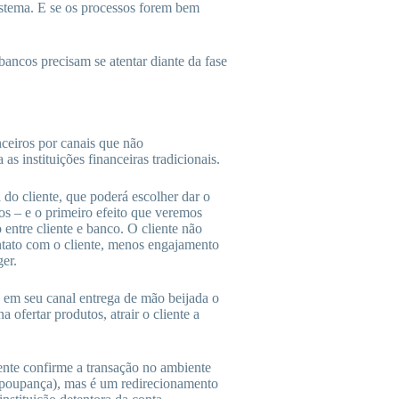
istema. E se os processos forem bem
 bancos precisam se atentar diante da fase
nceiros por canais que não
s instituições financeiras tradicionais.
do cliente, que poderá escolher dar o
ros – e o primeiro efeito que veremos
entre cliente e banco. O cliente não
ontato com o cliente, menos engajamento
er.
te em seu canal entrega de mão beijada o
 ofertar produtos, atrair o cliente a
iente confirme a transação no ambiente
u poupança), mas é um redirecionamento