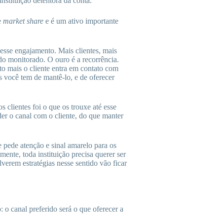
nstituição detentora da conta.
e
market share
e é um ativo importante
desse engajamento. Mais clientes, mais
do monitorado. O ouro é a recorrência.
to mais o cliente entra em contato com
s você tem de mantê-lo, e de oferecer
clientes foi o que os trouxe até esse
r o canal com o cliente, do que manter
e pede atenção e sinal amarelo para os
nte, toda instituição precisa querer ser
verem estratégias nesse sentido vão ficar
 o canal preferido será o que oferecer a