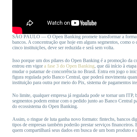
SÃO PAULO — O Open Banking promete transformar a forma co
bancos. A concentração que hoje em alguns segmentos, como o de
cinco instituições, deve ser reduzida e será sem volta.
Isso porque um dos pilares do Open Banking é a promoção da com
entrou em vigor
a fase 3 do Open Banking
, que dá início à etap
mudar o patamar de concorrência no Brasil. Entra em jogo o in
figura regulada pelo Banco Central, que poderá movimenta quant
instituição para outra por meio do Pix, sistema de pagamentos in
No limite, qualquer empresa já regulada pode se tornar um ITP,
segmentos podem entrar com o pedido junto ao Banco Central par
do ecossistema do Open Banking.
Assim, o ringue de luta ganha novo formato: fintechs, bancos digita
tipos de empresas também poderão prestar serviços financeiros. 
quem compartilhará seus dados em busca de um bom produto e um