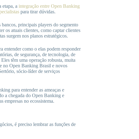
a etapa, a
integração entre Open Banking
pecialistas
para tirar dúvidas.
 bancos, principais players do segmento
r os atuais clientes, como captar clientes
tas surgem nos planos estratégicos.
ara entender como o elas podem responder
órias, de segurança, de tecnologia, de
. Eles têm uma operação robusta, muita
de no Open Banking Brasil e novos
ertório, sócio-líder de serviços
nking para entender as ameaças e
ndo a chegada do Open Banking e
tas empresas no ecossistema.
gócios, é preciso lembrar as funções de