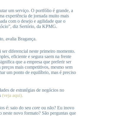
tar um serviço. O portfólio é grande, a
uma experiência de jornada muito mais
inhada com o desejo e agilidade que o
gócio”, diz Sertório, da KPMG.
to, avalia Bragança.
ai ser diferencial neste primeiro momento.
les, eficiente e segura saem na frente
ignifica que a empresa que preferir ser
 a preços mais competitivos, mesmo sem
char um ponto de equilíbrio, mas é preciso
dades de estratégias de negócios no
hs
(veja aqui).
os é: saio do seu
core
ou não? Eu inovo
ço neste novo formato? São perguntas que