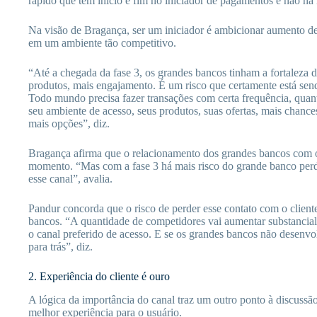
rápido que tem início e fim no iniciador de pagamentos e não na i
Na visão de Bragança, ser um iniciador é ambicionar aumento d
em um ambiente tão competitivo.
“Até a chegada da fase 3, os grandes bancos tinham a fortaleza 
produtos, mais engajamento. É um risco que certamente está sen
Todo mundo precisa fazer transações com certa frequência, quan
seu ambiente de acesso, seus produtos, suas ofertas, mais chance
mais opções”, diz.
Bragança afirma que o relacionamento dos grandes bancos com os 
momento. “Mas com a fase 3 há mais risco do grande banco perde
esse canal”, avalia.
Pandur concorda que o risco de perder esse contato com o client
bancos. “A quantidade de competidores vai aumentar substancialme
o canal preferido de acesso. E se os grandes bancos não desenvol
para trás”, diz.
2. Experiência do cliente é ouro
A lógica da importância do canal traz um outro ponto à discussão:
melhor experiência para o usuário.