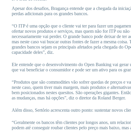
Apesar dos desafios, Bragança entende que a chegada da iniciaç
perdas adicionais para os grandes bancos.
“O ITP é uma opção que o cliente vai ter para fazer um pagame
ofertar novos produtos e serviços, mas quem não for ITP ou não
necessariamente vai perder. O grande banco pode deixar de ter ace
mas neste caso vai buscar outras fontes de fazer a mesma coisa.
grandes bancos sejam os principais afetados pela chegada do O
capacidade deles”, diz.
Ele entende que o desenvolvimento do Open Banking vai gerar 
que vai beneficiar o consumidor e pode ser um ativo para os gra
“Produtos que são commodities vão sofrer quedas de preços e vai
neste caso, quem tiver mais margem, mais produtos e alternativa
bem posicionados nestes quesitos. São operações gigantes. Entã
as mudanças, mas há opções”, diz o diretor da Roland Berger.
Além disso, Sertório acrescenta outro ponto: sustentar novos cli
“Geralmente os bancos têm clientes por longos anos, um relacio
podem até conseguir roubar clientes pelo preço mais baixo, mas 