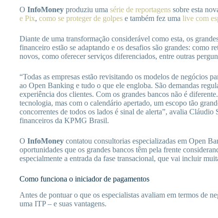
O
InfoMoney
produziu uma
série de reportagens
sobre esta nov
e Pix
,
como se proteger de golpes
e também fez uma
live com es
Diante de uma transformação considerável como esta, os grandes
financeiro estão se adaptando e os desafios são grandes: como rete
novos, como oferecer serviços diferenciados, entre outras pergun
“Todas as empresas estão revisitando os modelos de negócios p
ao Open Banking e tudo o que ele engloba. São demandas regulat
experiência dos clientes. Com os grandes bancos não é diferente
tecnologia, mas com o calendário apertado, um escopo tão gran
concorrentes de todos os lados é sinal de alerta”, avalia Cláudio S
financeiros da KPMG Brasil.
O
InfoMoney
contatou consultorias especializadas em Open Ba
oportunidades que os grandes bancos têm pela frente considera
especialmente a entrada da fase transacional, que vai incluir mui
Como funciona o iniciador de pagamentos
Antes de pontuar o que os especialistas avaliam em termos de ne
uma ITP – e suas vantagens.