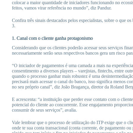
colocar a maior quantidade de iniciadores funcionando no ecoss
feitos, vamos virar referência no mundo”, diz Pandur.
Confira três sinais destacados pelos especialistas, sobre o que os
3.
1. Canal com o cliente ganha protagonismo
Considerando que os clientes poderão acessar seus serviços fina
necessariamente serão seus respectivos bancos gera um risco para a
“O iniciador de pagamentos é uma camada a mais na experiência 
consentimento a diversos players – varejistas, fintechs, entre out
quando o processo ganhar mais robustez é uma desintermediação 
precisará mais acessar o canal do banco, isso significa menos c
no seu próprio canal”, diz João Bragança, diretor da Roland Berg
E acrescenta: “a instituição que perder esse contato com o clien
potencial do cliente ao concorrente. Esse engajamento proporciona
consumir de seus serviços”, avalia.
Vale lembrar que o processo de utilização do ITP exige que o cl
onde te sua conta transacional (conta corrente, de pagamento o