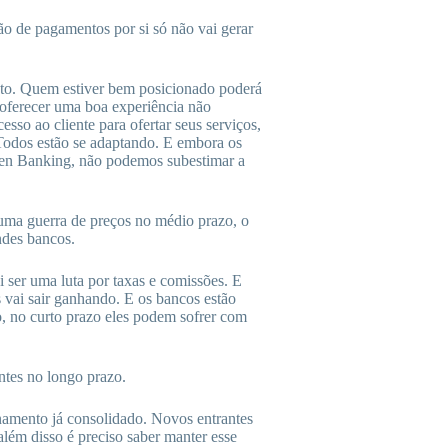
ão de pagamentos por si só não vai gerar
nto. Quem estiver bem posicionado poderá
 oferecer uma boa experiência não
sso ao cliente para ofertar seus serviços,
 Todos estão se adaptando. E embora os
pen Banking, não podemos subestimar a
uma guerra de preços no médio prazo, o
ndes bancos.
 ser uma luta por taxas e comissões. E
s vai sair ganhando. E os bancos estão
o, no curto prazo eles podem sofrer com
entes no longo prazo.
namento já consolidado. Novos entrantes
além disso é preciso saber manter esse