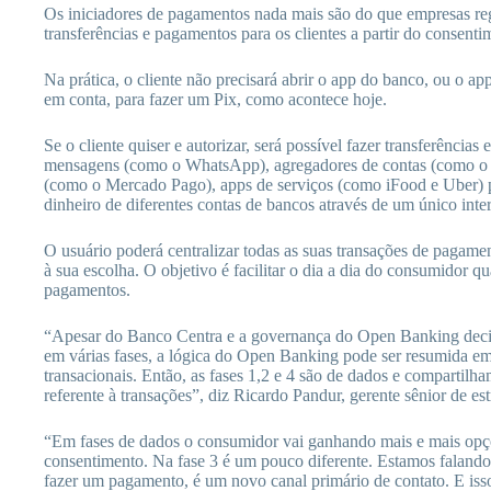
Os iniciadores de pagamentos nada mais são do que empresas re
transferências e pagamentos para os clientes a partir do consen
Na prática, o cliente não precisará abrir o app do banco, ou o a
em conta, para fazer um Pix, como acontece hoje.
Se o cliente quiser e autorizar, será possível fazer transferências
mensagens (como o WhatsApp), agregadores de contas (como o Gui
(como o Mercado Pago), apps de serviços (como iFood e Uber)
dinheiro de diferentes contas de bancos através de um único inte
O usuário poderá centralizar todas as suas transações de pagame
à sua escolha. O objetivo é facilitar o dia a dia do consumidor q
pagamentos.
“Apesar do Banco Centra e a governança do Open Banking decid
em várias fases, a lógica do Open Banking pode ser resumida em 
transacionais. Então, as fases 1,2 e 4 são de dados e compartilha
referente à transações”, diz Ricardo Pandur, gerente sênior de es
“Em fases de dados o consumidor vai ganhando mais e mais op
consentimento. Na fase 3 é um pouco diferente. Estamos falando 
fazer um pagamento, é um novo canal primário de contato. E isso