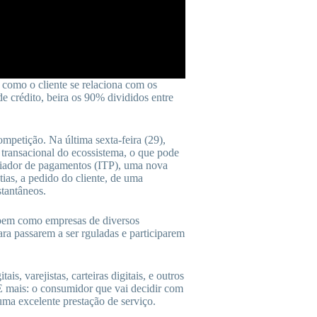
mo o cliente se relaciona com os
 crédito, beira os 90% divididos entre
petição. Na última sexta-feira (29),
a transacional do ecossistema, o que pode
iciador de pagamentos (ITP), uma nova
ias, a pedido do cliente, de uma
stantâneos.
 bem como empresas de diversos
a passarem a ser rguladas e participarem
is, varejistas, carteiras digitais, e outros
E mais: o consumidor que vai decidir com
a excelente prestação de serviço.