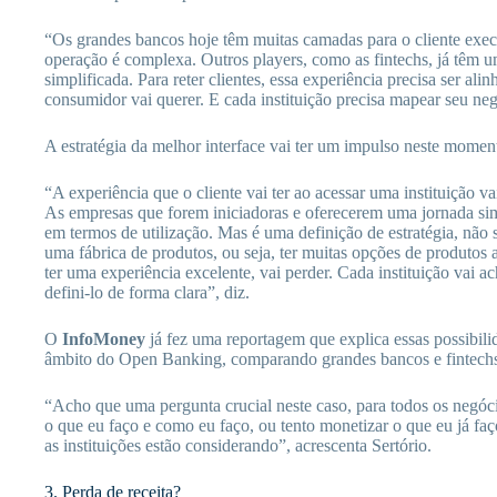
“Os grandes bancos hoje têm muitas camadas para o cliente execu
operação é complexa. Outros players, como as fintechs, já têm 
simplificada. Para reter clientes, essa experiência precisa ser al
consumidor vai querer. E cada instituição precisa mapear seu ne
A estratégia da melhor interface vai ter um impulso neste momen
“A experiência que o cliente vai ter ao acessar uma instituição v
As empresas que forem iniciadoras e oferecerem uma jornada simp
em termos de utilização. Mas é uma definição de estratégia, não s
uma fábrica de produtos, ou seja, ter muitas opções de produtos
ter uma experiência excelente, vai perder. Cada instituição vai a
defini-lo de forma clara”, diz.
O
InfoMoney
já fez uma reportagem que explica essas possibili
âmbito do Open Banking, comparando grandes bancos e fintec
“Acho que uma pergunta crucial neste caso, para todos os negóci
o que eu faço e como eu faço, ou tento monetizar o que eu já fa
as instituições estão considerando”, acrescenta Sertório.
3. Perda de receita?