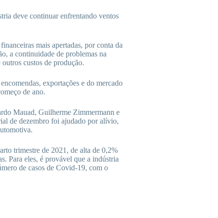
ria deve continuar enfrentando ventos
financeiras mais apertadas, por conta da
ção, a continuidade de problemas na
e outros custos de produção.
 encomendas, exportações e do mercado
 começo de ano.
cardo Mauad, Guilherme Zimmermann e
al de dezembro foi ajudado por alívio,
automotiva.
rto trimestre de 2021, de alta de 0,2%
s. Para eles, é provável que a indústria
úmero de casos de Covid-19, com o