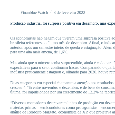
Pular
para
o
Finanblue Watch
3 de fevereiro 2022
conteúdo
Produção industrial foi surpresa positiva em dezembro, mas expec
Os economistas não negam que tiveram uma surpresa positiva ao 
brasileira referentes ao último mês de dezembro. Afinal, o indi
anterior, após um semestre inteiro de queda e estagnação. Além
para uma alta mais amena, de 1,6%.
Mas ainda que o número tenha surpreendido, ainda é cedo para fa
expectativas para o setor continuam fracas. Comparando o quarto 
indústria praticamente estagnou e, olhando para 2020, houve ret
Duas categorias em especial chamaram a atenção nos resultados m
cresceu 4,4% entre novembro e dezembro; e de bens de consumo
última, foi impulsionada por um crescimento de 12,2% na fabric
“Diversas montadoras destravaram linhas de produção em dezemb
matérias-primas – semicondutores como protagonistas – encomen
análise de Roldolfo Margato, economista da XP, que projetava al