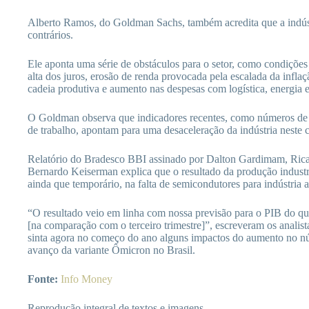
Alberto Ramos, do Goldman Sachs, também acredita que a indúst
contrários.
Ele aponta uma série de obstáculos para o setor, como condições 
alta dos juros, erosão de renda provocada pela escalada da infla
cadeia produtiva e aumento nas despesas com logística, energia 
O Goldman observa que indicadores recentes, como números de
de trabalho, apontam para uma desaceleração da indústria neste
Relatório do Bradesco BBI assinado por Dalton Gardimam, Ri
Bernardo Keiserman explica que o resultado da produção industri
ainda que temporário, na falta de semicondutores para indústria 
“O resultado veio em linha com nossa previsão para o PIB do qua
[na comparação com o terceiro trimestre]”, escreveram os analista
sinta agora no começo do ano alguns impactos do aumento no n
avanço da variante Ômicron no Brasil.
Fonte:
Info Money
Reprodução integral de textos e imagens.