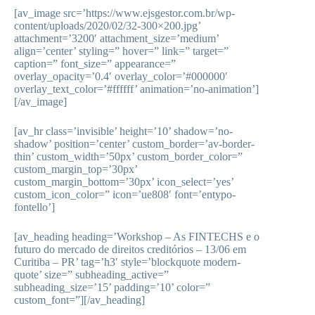
[av_image src=’https://www.ejsgestor.com.br/wp-
content/uploads/2020/02/32-300×200.jpg’
attachment=’3200′ attachment_size=’medium’
align=’center’ styling=” hover=” link=” target=”
caption=” font_size=” appearance=”
overlay_opacity=’0.4′ overlay_color=’#000000′
overlay_text_color=’#ffffff’ animation=’no-animation’]
[/av_image]
[av_hr class=’invisible’ height=’10’ shadow=’no-
shadow’ position=’center’ custom_border=’av-border-
thin’ custom_width=’50px’ custom_border_color=”
custom_margin_top=’30px’
custom_margin_bottom=’30px’ icon_select=’yes’
custom_icon_color=” icon=’ue808′ font=’entypo-
fontello’]
[av_heading heading=’Workshop – As FINTECHS e o
futuro do mercado de direitos creditórios – 13/06 em
Curitiba – PR’ tag=’h3′ style=’blockquote modern-
quote’ size=” subheading_active=”
subheading_size=’15’ padding=’10’ color=”
custom_font=”][/av_heading]