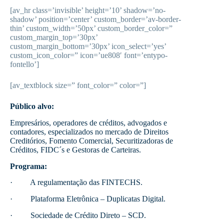
[av_hr class=’invisible’ height=’10’ shadow=’no-
shadow’ position=’center’ custom_border=’av-border-
thin’ custom_width=’50px’ custom_border_color=”
custom_margin_top=’30px’
custom_margin_bottom=’30px’ icon_select=’yes’
custom_icon_color=” icon=’ue808′ font=’entypo-
fontello’]
[av_textblock size=” font_color=” color=”]
Público alvo:
Empresários, operadores de créditos, advogados e
contadores, especializados no mercado de Direitos
Creditórios, Fomento Comercial, Securitizadoras de
Créditos, FIDC´s e Gestoras de Carteiras.
Programa:
· A regulamentação das FINTECHS.
· Plataforma Eletrônica – Duplicatas Digital.
· Sociedade de Crédito Direto – SCD.