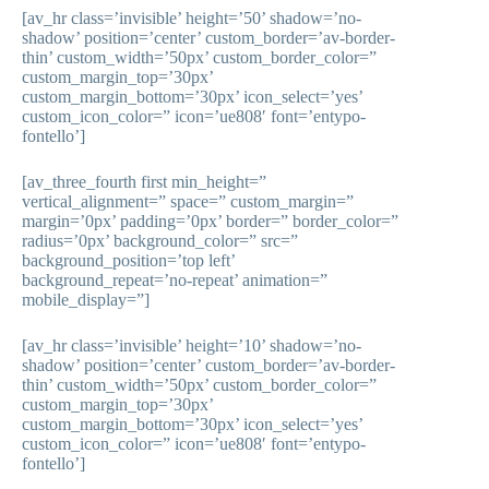
[av_hr class=’invisible’ height=’50’ shadow=’no-
shadow’ position=’center’ custom_border=’av-border-
thin’ custom_width=’50px’ custom_border_color=”
custom_margin_top=’30px’
custom_margin_bottom=’30px’ icon_select=’yes’
custom_icon_color=” icon=’ue808′ font=’entypo-
fontello’]
[av_three_fourth first min_height=”
vertical_alignment=” space=” custom_margin=”
margin=’0px’ padding=’0px’ border=” border_color=”
radius=’0px’ background_color=” src=”
background_position=’top left’
background_repeat=’no-repeat’ animation=”
mobile_display=”]
[av_hr class=’invisible’ height=’10’ shadow=’no-
shadow’ position=’center’ custom_border=’av-border-
thin’ custom_width=’50px’ custom_border_color=”
custom_margin_top=’30px’
custom_margin_bottom=’30px’ icon_select=’yes’
custom_icon_color=” icon=’ue808′ font=’entypo-
fontello’]