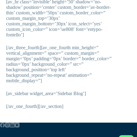
[av_hr class=’invisible’ height=’50’ shadow=’no-
shadow’ position=’center’ custom_border=’av-border-
thin’ custom_width=’50px’ custom_border_color=”
custom_margin_top=’30px’
custom_margin_bottom=’30px’ icon_select=’yes’
custom_icon_color=” icon=’ue808′ font=’entypo-
fontello’]
[/av_three_fourth][av_one_fourth min_height=”
vertical_alignment=” space=” custom_margin=”
margin=’0px’ padding=’0px’ border=” border_color=”
radius=’0px’ background_color=” src=”
background_position=’top left’
background_repeat=’no-repeat’ animation=”
mobile_display=”]
[av_sidebar widget_area=’Sidebar Blog’]
[/av_one_fourth][/av_section]