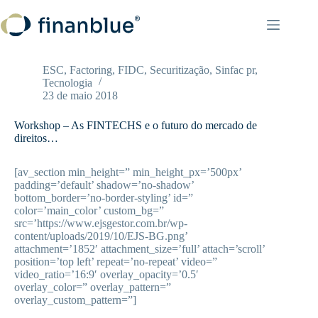
Pular
para
o
conteúdo
ESC
,
Factoring
,
FIDC
,
Securitização
,
Sinfac pr
,
Tecnologia
23 de maio 2018
Workshop – As FINTECHS e o futuro do mercado de
direitos…
[av_section min_height=” min_height_px=’500px’
padding=’default’ shadow=’no-shadow’
bottom_border=’no-border-styling’ id=”
color=’main_color’ custom_bg=”
src=’https://www.ejsgestor.com.br/wp-
content/uploads/2019/10/EJS-BG.png’
attachment=’1852′ attachment_size=’full’ attach=’scroll’
position=’top left’ repeat=’no-repeat’ video=”
video_ratio=’16:9′ overlay_opacity=’0.5′
overlay_color=” overlay_pattern=”
overlay_custom_pattern=”]