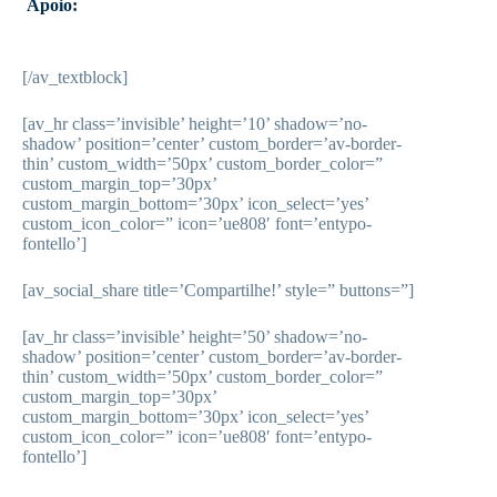
Apoio:
[/av_textblock]
[av_hr class=’invisible’ height=’10’ shadow=’no-
shadow’ position=’center’ custom_border=’av-border-
thin’ custom_width=’50px’ custom_border_color=”
custom_margin_top=’30px’
custom_margin_bottom=’30px’ icon_select=’yes’
custom_icon_color=” icon=’ue808′ font=’entypo-
fontello’]
[av_social_share title=’Compartilhe!’ style=” buttons=”]
[av_hr class=’invisible’ height=’50’ shadow=’no-
shadow’ position=’center’ custom_border=’av-border-
thin’ custom_width=’50px’ custom_border_color=”
custom_margin_top=’30px’
custom_margin_bottom=’30px’ icon_select=’yes’
custom_icon_color=” icon=’ue808′ font=’entypo-
fontello’]