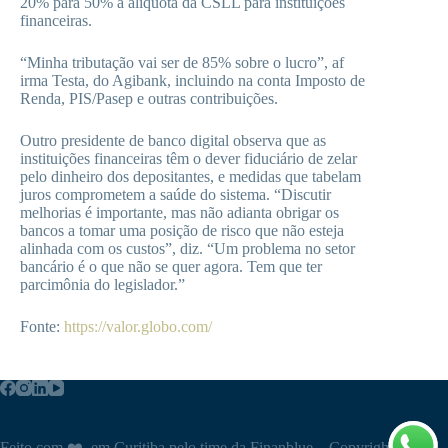
20% para 50% a alíquota da CSLL para instituições
financeiras.
“Minha tributação vai ser de 85% sobre o lucro”, af
irma Testa, do Agibank, incluindo na conta Imposto de
Renda, PIS/Pasep e outras contribuições.
Outro presidente de banco digital observa que as
instituições financeiras têm o dever fiduciário de zelar
pelo dinheiro dos depositantes, e medidas que tabelam
juros comprometem a saúde do sistema. “Discutir
melhorias é importante, mas não adianta obrigar os
bancos a tomar uma posição de risco que não esteja
alinhada com os custos”, diz. “Um problema no setor
bancário é o que não se quer agora. Tem que ter
parcimônia do legislador.”
Fonte:
https://valor.globo.com/
Feito com ❤️ em Curitiba pelo time da Finanblue – Copyright