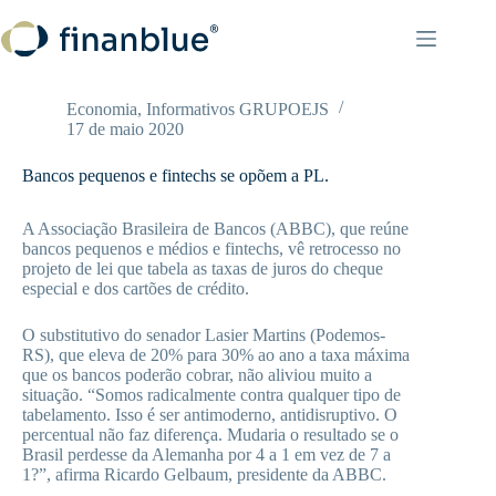
Pular
para
o
conteúdo
Economia
,
Informativos GRUPOEJS
17 de maio 2020
Bancos pequenos e fintechs se opõem a PL.
A Associação Brasileira de Bancos (ABBC), que reúne
bancos pequenos e médios e fintechs, vê retrocesso no
projeto de lei que tabela as taxas de juros do cheque
especial e dos cartões de crédito.
O substitutivo do senador Lasier Martins (Podemos-
RS), que eleva de 20% para 30% ao ano a taxa máxima
que os bancos poderão cobrar, não aliviou muito a
situação. “Somos radicalmente contra qualquer tipo de
tabelamento. Isso é ser antimoderno, antidisruptivo. O
percentual não faz diferença. Mudaria o resultado se o
Brasil perdesse da Alemanha por 4 a 1 em vez de 7 a
1?”, afirma Ricardo Gelbaum, presidente da ABBC.