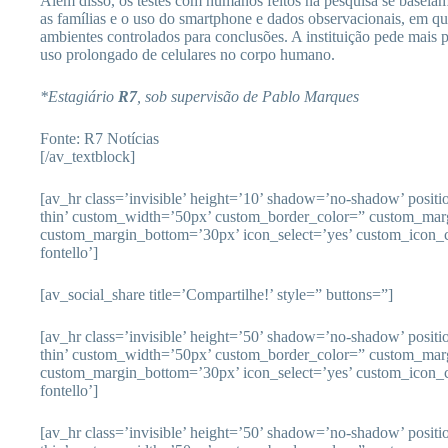
Além disso, os testes com humanos feitos na pesquisa se baseia
as famílias e o uso do smartphone e dados observacionais, em qu
ambientes controlados para conclusões. A instituição pede mais p
uso prolongado de celulares no corpo humano.
*Estagiário
R7
, sob supervisão de Pablo Marques
Fonte: R7 Notícias
[/av_textblock]
[av_hr class=’invisible’ height=’10’ shadow=’no-shadow’ posit
thin’ custom_width=’50px’ custom_border_color=” custom_mar
custom_margin_bottom=’30px’ icon_select=’yes’ custom_icon_c
fontello’]
[av_social_share title=’Compartilhe!’ style=” buttons=”]
[av_hr class=’invisible’ height=’50’ shadow=’no-shadow’ posit
thin’ custom_width=’50px’ custom_border_color=” custom_mar
custom_margin_bottom=’30px’ icon_select=’yes’ custom_icon_c
fontello’]
[av_hr class=’invisible’ height=’50’ shadow=’no-shadow’ posit