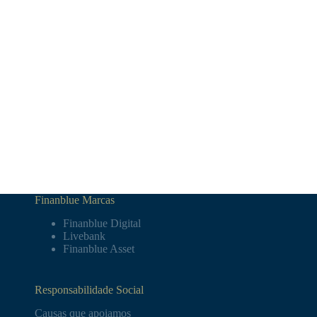
Finanblue Marcas
Finanblue Digital
Livebank
Finanblue Asset
Responsabilidade Social
Causas que apoiamos