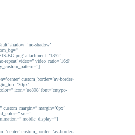
fault’ shadow=’no-shadow’
stom_bg=”
/EJS-BG.png’ attachment=’1852′
’no-repeat’ video=” video_ratio=’16:9′
ay_custom_pattern=”]
ion=’center’ custom_border=’av-border-
gin_top=’30px’
olor=” icon=’ue808′ font=’entypo-
e=” custom_margin=” margin=’0px’
nd_color=” src=”
animation=” mobile_display=”]
ion=’center’ custom_border=’av-border-