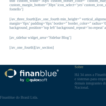
thin’ custom_width=’50px’ custom_border_color=” custom_mar
custom_margin_bottom=’30px’ icon_select=’yes’ custom_icon_c
fontello’]
[/av_three_fourth][av_one_fourth min_height=” vertical_align
margin=’0px’ padding=’0px’ border=” border_color=” radius=’
background_position=’top left’ background_repeat=’no-repeat’ 
[av_sidebar widget_area=’Sidebar Blog’]
[/av_one_fourth][/av_section]
Sobre
Há 34 anos a Finanbl
e sistemas para empre
demais integrantes d
Nacional.
Finanblue do Brasil Ltda.