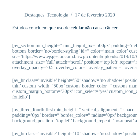
Pular
para
o
Destaques
,
Tecnologia
17 de fevereiro 2020
conteúdo
Estudos concluem que uso de celular não causa câncer
[av_section min_height=” min_height_px=’500px’ padding=’de
bottom_border=’no-border-styling’ id=” color=’main_color’ cu
src=’https://www.ejsgestor.com.br/wp-content/uploads/2019/10
attachment_size=’full’ attach=’scroll’ position=’top left’ repeat=
overlay_opacity=’0.5′ overlay_color=” overlay_pattern=” overl
[av_hr class=’invisible’ height=’50’ shadow=’no-shadow’ posit
thin’ custom_width=’50px’ custom_border_color=” custom_mar
custom_margin_bottom=’30px’ icon_select=’yes’ custom_icon_c
fontello’]
[av_three_fourth first min_height=” vertical_alignment=” spac
padding=’0px’ border=” border_color=” radius=’0px’ backgrou
background_position=’top left’ background_repeat=’no-repeat’ 
[av_hr class=’invisible’ height=’10’ shadow=’no-shadow’ posit