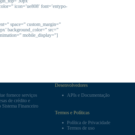
gin_top=’30px’
olor=” icon=’ue808′ font=’entypo-
ment=” space=” custom_margin=”
0px’ background_color=” src=”
animation=” mobile_display=”]
Desenvolvedores
ue fornece serviços
APIs e Documentação
sas de crédito e
o Sistema Financeiro
Termos e Políticas
Política de Privacidade
Termos de uso