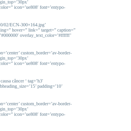
gin_top=’30px’
olor=” icon=’ue808′ font=’entypo-
020/02/ECN-300×164.jpg’
ling=” hover=” link=” target=” caption=”
#000000′ overlay_text_color=’#ffffff’
ion=’center’ custom_border=’av-border-
gin_top=’30px’
olor=” icon=’ue808′ font=’entypo-
causa câncer ‘ tag=’h3′
ubheading_size=’15’ padding=’10’
ion=’center’ custom_border=’av-border-
gin_top=’30px’
olor=” icon=’ue808′ font=’entypo-