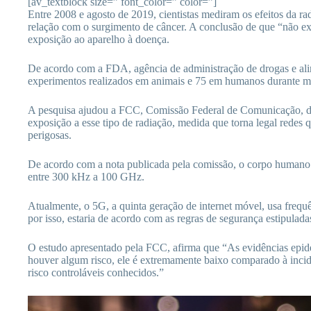
[av_textblock size=” font_color=” color=”]
Entre 2008 e agosto de 2019, cientistas mediram os efeitos da rad
relação com o surgimento de câncer. A conclusão de que “não ex
exposição ao aparelho à doença.
De acordo com a FDA, agência de administração de drogas e a
experimentos realizados em animais e 75 em humanos durante ma
A pesquisa ajudou a FCC, Comissão Federal de Comunicação, d
exposição a esse tipo de radiação, medida que torna legal redes 
perigosas.
De acordo com a nota publicada pela comissão, o corpo humano 
entre 300 kHz a 100 GHz.
Atualmente, o 5G, a quinta geração de internet móvel, usa freq
por isso, estaria de acordo com as regras de segurança estipulad
O estudo apresentado pela FCC, afirma que “As evidências epide
houver algum risco, ele é extremamente baixo comparado à incidê
risco controláveis ​​conhecidos.”