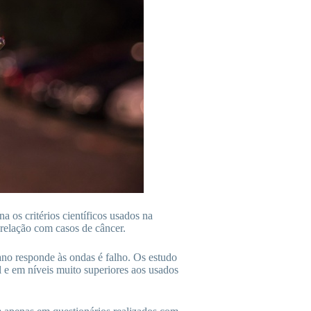
a os critérios científicos usados na
 relação com casos de câncer.
no responde às ondas é falho. Os estudo
 e em níveis muito superiores aos usados