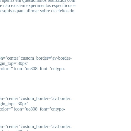
m apenas em questionários realizados com
e não existem experimentos específicos e
esquisas para afirmar sobre os efeitos do
ion=’center’ custom_border=’av-border-
gin_top=’30px’
olor=” icon=’ue808′ font=’entypo-
ion=’center’ custom_border=’av-border-
gin_top=’30px’
olor=” icon=’ue808′ font=’entypo-
ion=’center’ custom_border=’av-border-