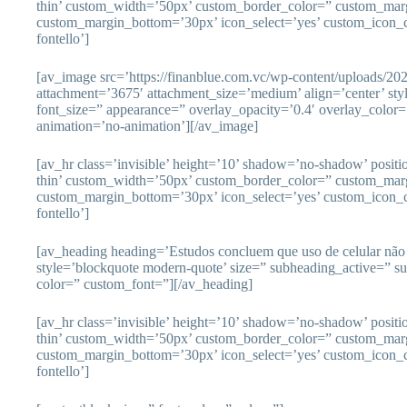
thin’ custom_width=’50px’ custom_border_color=” custom_mar
custom_margin_bottom=’30px’ icon_select=’yes’ custom_icon_c
fontello’]
[av_image src=’https://finanblue.com.vc/wp-content/uploads/2
attachment=’3675′ attachment_size=’medium’ align=’center’ sty
font_size=” appearance=” overlay_opacity=’0.4′ overlay_color=’
animation=’no-animation’][/av_image]
[av_hr class=’invisible’ height=’10’ shadow=’no-shadow’ posit
thin’ custom_width=’50px’ custom_border_color=” custom_mar
custom_margin_bottom=’30px’ icon_select=’yes’ custom_icon_c
fontello’]
[av_heading heading=’Estudos concluem que uso de celular não 
style=’blockquote modern-quote’ size=” subheading_active=” s
color=” custom_font=”][/av_heading]
[av_hr class=’invisible’ height=’10’ shadow=’no-shadow’ posit
thin’ custom_width=’50px’ custom_border_color=” custom_mar
custom_margin_bottom=’30px’ icon_select=’yes’ custom_icon_c
fontello’]