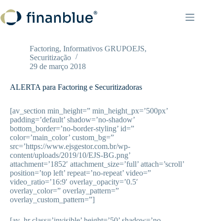
Pular
para
o
conteúdo
Factoring
,
Informativos GRUPOEJS
,
Securitização
29 de março 2018
ALERTA para Factoring e Securitizadoras
[av_section min_height=” min_height_px=’500px’
padding=’default’ shadow=’no-shadow’
bottom_border=’no-border-styling’ id=”
color=’main_color’ custom_bg=”
src=’https://www.ejsgestor.com.br/wp-
content/uploads/2019/10/EJS-BG.png’
attachment=’1852′ attachment_size=’full’ attach=’scroll’
position=’top left’ repeat=’no-repeat’ video=”
video_ratio=’16:9′ overlay_opacity=’0.5′
overlay_color=” overlay_pattern=”
overlay_custom_pattern=”]
[av_hr class=’invisible’ height=’50’ shadow=’no-