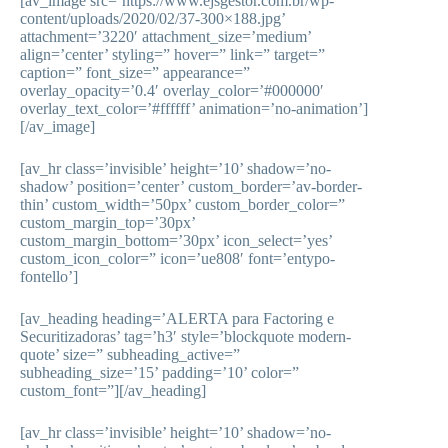
[av_image src=’https://www.ejsgestor.com.br/wp-
content/uploads/2020/02/37-300×188.jpg’
attachment=’3220′ attachment_size=’medium’
align=’center’ styling=” hover=” link=” target=”
caption=” font_size=” appearance=”
overlay_opacity=’0.4′ overlay_color=’#000000′
overlay_text_color=’#ffffff’ animation=’no-animation’]
[/av_image]
[av_hr class=’invisible’ height=’10’ shadow=’no-
shadow’ position=’center’ custom_border=’av-border-
thin’ custom_width=’50px’ custom_border_color=”
custom_margin_top=’30px’
custom_margin_bottom=’30px’ icon_select=’yes’
custom_icon_color=” icon=’ue808′ font=’entypo-
fontello’]
[av_heading heading=’ALERTA para Factoring e
Securitizadoras’ tag=’h3′ style=’blockquote modern-
quote’ size=” subheading_active=”
subheading_size=’15’ padding=’10’ color=”
custom_font=”][/av_heading]
[av_hr class=’invisible’ height=’10’ shadow=’no-