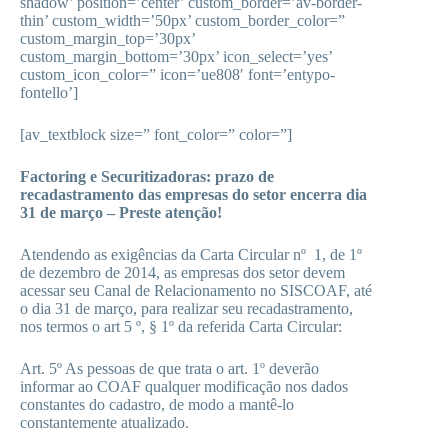
shadow’ position=’center’ custom_border=’av-border-
thin’ custom_width=’50px’ custom_border_color=”
custom_margin_top=’30px’
custom_margin_bottom=’30px’ icon_select=’yes’
custom_icon_color=” icon=’ue808′ font=’entypo-
fontello’]
[av_textblock size=” font_color=” color=”]
Factoring e Securitizadoras: prazo de
recadastramento das empresas do setor encerra dia
31 de março – Preste atenção!
Atendendo as exigências da Carta Circular nº 1, de 1º
de dezembro de 2014, as empresas dos setor devem
acessar seu Canal de Relacionamento no SISCOAF, até
o dia 31 de março, para realizar seu recadastramento,
nos termos o art 5 º, § 1º da referida Carta Circular:
Art. 5º As pessoas de que trata o art. 1º deverão
informar ao COAF qualquer modificação nos dados
constantes do cadastro, de modo a mantê-lo
constantemente atualizado.