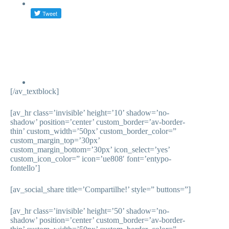
[/av_textblock]
[av_hr class=’invisible’ height=’10’ shadow=’no-
shadow’ position=’center’ custom_border=’av-border-
thin’ custom_width=’50px’ custom_border_color=”
custom_margin_top=’30px’
custom_margin_bottom=’30px’ icon_select=’yes’
custom_icon_color=” icon=’ue808′ font=’entypo-
fontello’]
[av_social_share title=’Compartilhe!’ style=” buttons=”]
[av_hr class=’invisible’ height=’50’ shadow=’no-
shadow’ position=’center’ custom_border=’av-border-