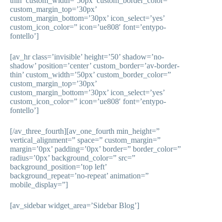
thin’ custom_width=’50px’ custom_border_color=”
custom_margin_top=’30px’
custom_margin_bottom=’30px’ icon_select=’yes’
custom_icon_color=” icon=’ue808′ font=’entypo-
fontello’]
[av_hr class=’invisible’ height=’50’ shadow=’no-
shadow’ position=’center’ custom_border=’av-border-
thin’ custom_width=’50px’ custom_border_color=”
custom_margin_top=’30px’
custom_margin_bottom=’30px’ icon_select=’yes’
custom_icon_color=” icon=’ue808′ font=’entypo-
fontello’]
[/av_three_fourth][av_one_fourth min_height=”
vertical_alignment=” space=” custom_margin=”
margin=’0px’ padding=’0px’ border=” border_color=”
radius=’0px’ background_color=” src=”
background_position=’top left’
background_repeat=’no-repeat’ animation=”
mobile_display=”]
[av_sidebar widget_area=’Sidebar Blog’]