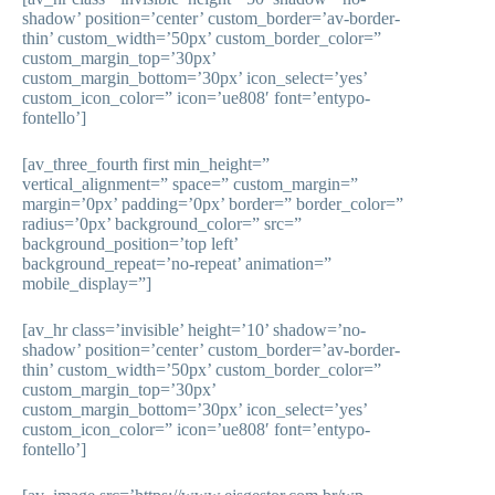
shadow’ position=’center’ custom_border=’av-border-
thin’ custom_width=’50px’ custom_border_color=”
custom_margin_top=’30px’
custom_margin_bottom=’30px’ icon_select=’yes’
custom_icon_color=” icon=’ue808′ font=’entypo-
fontello’]
[av_three_fourth first min_height=”
vertical_alignment=” space=” custom_margin=”
margin=’0px’ padding=’0px’ border=” border_color=”
radius=’0px’ background_color=” src=”
background_position=’top left’
background_repeat=’no-repeat’ animation=”
mobile_display=”]
[av_hr class=’invisible’ height=’10’ shadow=’no-
shadow’ position=’center’ custom_border=’av-border-
thin’ custom_width=’50px’ custom_border_color=”
custom_margin_top=’30px’
custom_margin_bottom=’30px’ icon_select=’yes’
custom_icon_color=” icon=’ue808′ font=’entypo-
fontello’]