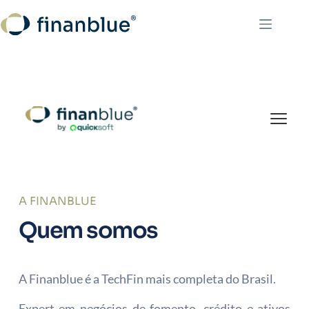
Pular
para
o
conteúdo
A FINANBLUE
Quem somos
A Finanblue é a TechFin mais completa do Brasil.
Expert em negócios de fomento, crédito e ativos 