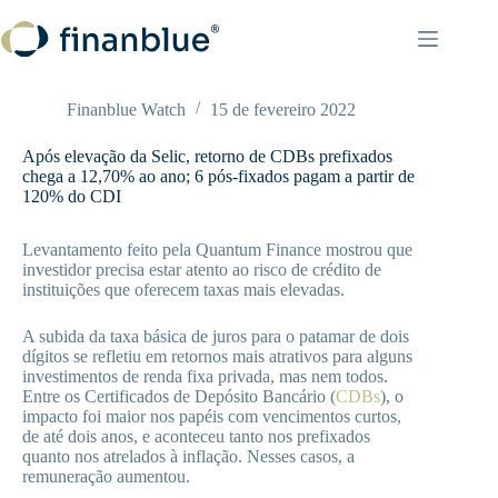
Pular
para
o
conteúdo
Finanblue Watch
15 de fevereiro 2022
Após elevação da Selic, retorno de CDBs prefixados
chega a 12,70% ao ano; 6 pós-fixados pagam a partir de
120% do CDI
Levantamento feito pela Quantum Finance mostrou que
investidor precisa estar atento ao risco de crédito de
instituições que oferecem taxas mais elevadas.
A subida da taxa básica de juros para o patamar de dois
dígitos se refletiu em retornos mais atrativos para alguns
investimentos de renda fixa privada, mas nem todos.
Entre os Certificados de Depósito Bancário (
CDBs
), o
impacto foi maior nos papéis com vencimentos curtos,
de até dois anos, e aconteceu tanto nos prefixados
quanto nos atrelados à inflação. Nesses casos, a
remuneração aumentou.