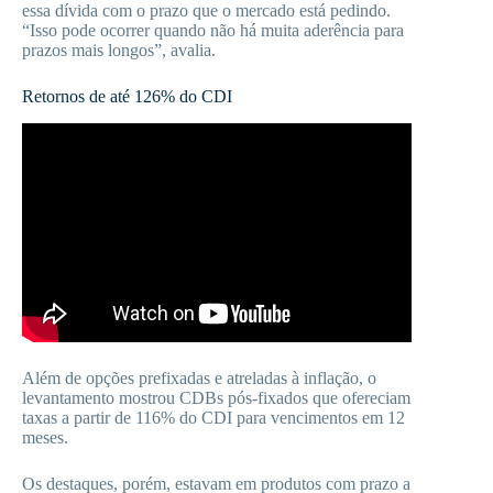
essa dívida com o prazo que o mercado está pedindo.
“Isso pode ocorrer quando não há muita aderência para
prazos mais longos”, avalia.
Retornos de até 126% do CDI
Além de opções prefixadas e atreladas à inflação, o
levantamento mostrou CDBs pós-fixados que ofereciam
taxas a partir de 116% do CDI para vencimentos em 12
meses.
Os destaques, porém, estavam em produtos com prazo a