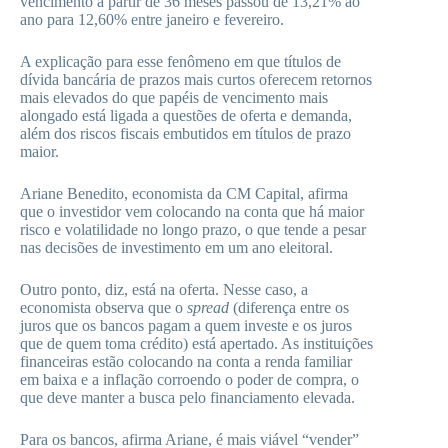
vencimento a partir de 36 meses passou de 13,21% ao
ano para 12,60% entre janeiro e fevereiro.
A explicação para esse fenômeno em que títulos de
dívida bancária de prazos mais curtos oferecem retornos
mais elevados do que papéis de vencimento mais
alongado está ligada a questões de oferta e demanda,
além dos riscos fiscais embutidos em títulos de prazo
maior.
Ariane Benedito, economista da CM Capital, afirma
que o investidor vem colocando na conta que há maior
risco e volatilidade no longo prazo, o que tende a pesar
nas decisões de investimento em um ano eleitoral.
Outro ponto, diz, está na oferta. Nesse caso, a
economista observa que o
spread
(diferença entre os
juros que os bancos pagam a quem investe e os juros
que de quem toma crédito) está apertado. As instituições
financeiras estão colocando na conta a renda familiar
em baixa e a inflação corroendo o poder de compra, o
que deve manter a busca pelo financiamento elevada.
Para os bancos, afirma Ariane, é mais viável “vender”