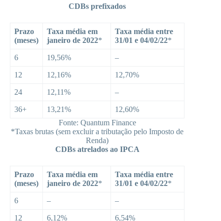
CDBs prefixados
Prazo
Taxa média em
Taxa média entre
(meses)
janeiro de 2022
*
31/01 e 04/02/22
*
6
19,56%
–
12
12,16%
12,70%
24
12,11%
–
36+
13,21%
12,60%
Fonte: Quantum Finance
*Taxas brutas (sem excluir a tributação pelo Imposto de
Renda)
CDBs atrelados ao IPCA
Prazo
Taxa média em
Taxa média entre
(meses)
janeiro de 2022
*
31/01 e 04/02/22
*
6
–
–
12
6,12%
6,54%