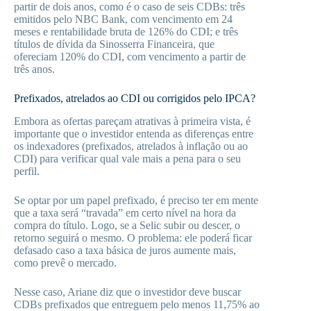
partir de dois anos, como é o caso de seis CDBs: três
emitidos pelo NBC Bank, com vencimento em 24
meses e rentabilidade bruta de 126% do CDI; e três
títulos de dívida da Sinosserra Financeira, que
ofereciam 120% do CDI, com vencimento a partir de
três anos.
Prefixados, atrelados ao CDI ou corrigidos pelo IPCA?
Embora as ofertas pareçam atrativas à primeira vista, é
importante que o investidor entenda as diferenças entre
os indexadores (prefixados, atrelados à inflação ou ao
CDI) para verificar qual vale mais a pena para o seu
perfil.
Se optar por um papel prefixado, é preciso ter em mente
que a taxa será “travada” em certo nível na hora da
compra do título. Logo, se a Selic subir ou descer, o
retorno seguirá o mesmo. O problema: ele poderá ficar
defasado caso a taxa básica de juros aumente mais,
como prevê o mercado.
Nesse caso, Ariane diz que o investidor deve buscar
CDBs prefixados que entreguem pelo menos 11,75% ao