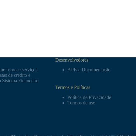
Desenvolvedores
ue fornece serviços
APIs e Documentação
sas de crédito e
o Sistema Financeiro
Termos e Políticas
Política de Privacidade
Termos de uso