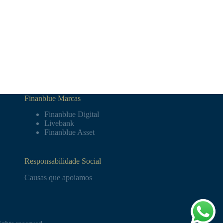
Finanblue Marcas
Finanblue Digital
Livebank
Finanblue Asset
Responsabilidade Social
Causas que apoiamos