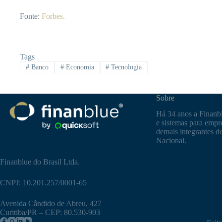
Fonte:
Forbes.
Tags
#
Banco
#
Economia
#
Tecnologia
Sobre
Há 34 anos a Finanbl
e sistemas para empre
demais integrantes d
Nacional.
Finanblue do Brasil Ltda.
CNPJ: 10.201.257/0001-65
Avenida Cândido de Abreu, 427
Curitiba/PR – CEP: 80.530-903