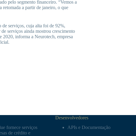
dado pelo segmento financeiro. “Vemos a
 retomada a partir de janeiro, o que
de serviços, cuja alta foi de 92%,
r de serviços ainda mostrou crescimento
e 2020, informa a Neurotech, empresa
icial.
Desenvolvedores
ue fornece serviços
APIs e Documentação
sas de crédito e