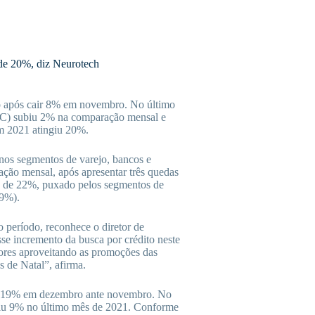
de 20%, diz Neurotech
ro após cair 8% em novembro. No último
DC) subiu 2% na comparação mensal e
m 2021 atingiu 20%.
nos segmentos de varejo, bancos e
ação mensal, após apresentar três quedas
to de 22%, puxado pelos segmentos de
(9%).
o período, reconhece o diretor de
se incremento da busca por crédito neste
es aproveitando as promoções das
s de Natal”, afirma.
eu 19% em dezembro ante novembro. No
caiu 9% no último mês de 2021. Conforme