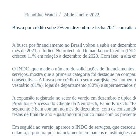
Pular
para
o
Finanblue Watch
24 de janeiro 2022
conteúdo
Busca por crédito sobe 2% em dezembro e fecha 2021 com alta 
A busca por financiamento no Brasil voltou a subir em dezemb
mês de 2021, o Índice Neurotech de Demanda por Crédito (IN
cresceu 11% em relação a dezembro de 2020. Com isso, a alta e
O INDC, que mede o número de solicitações de financiamentos 
serviços, mostra que a primeira categoria foi destaque na compar
consecutivas. A busca por crédito no setor varejista teve aumen
vestuário (81%), lojas de departamento (80%) e supermercados 
A expansão registrada no setor de varejo em dezembro é típica d
Produtos e Sucesso do Cliente da Neurotech, Fabio Kruzich. “Es
segmento é bem comum no mês de dezembro, com os consumidor
festas de final de ano e gastando um pouco mais com os presente
Em seguida ao varejo, aparece o INDC de serviços, que cresc
entanto, a procura por financiamento em bancos e instituições 