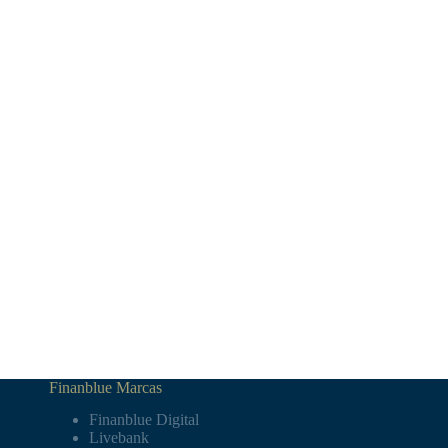
Finanblue Marcas
Finanblue Digital
Livebank