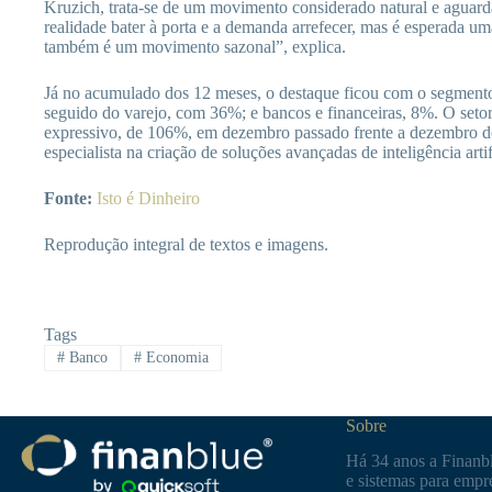
Kruzich, trata-se de um movimento considerado natural e aguar
realidade bater à porta e a demanda arrefecer, mas é esperada uma
também é um movimento sazonal”, explica.
Já no acumulado dos 12 meses, o destaque ficou com o segmento 
seguido do varejo, com 36%; e bancos e financeiras, 8%. O seto
expressivo, de 106%, em dezembro passado frente a dezembro d
especialista na criação de soluções avançadas de inteligência artif
Fonte:
Isto é Dinheiro
Reprodução integral de textos e imagens.
Tags
#
Banco
#
Economia
Sobre
Há 34 anos a Finanbl
e sistemas para empre