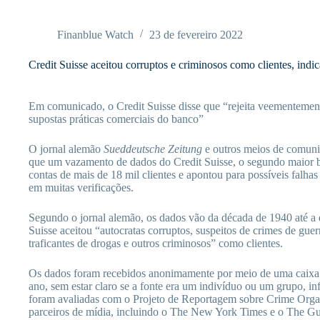
Pular
para
o
Finanblue Watch
23 de fevereiro 2022
conteúdo
Credit Suisse aceitou corruptos e criminosos como clientes, in
Em comunicado, o Credit Suisse disse que “rejeita veementement
supostas práticas comerciais do banco”
O jornal alemão
Sueddeutsche Zeitung
e outros meios de comuni
que um vazamento de dados do Credit Suisse, o segundo maior b
contas de mais de 18 mil clientes e apontou para possíveis falhas
em muitas verificações.
Segundo o jornal alemão, os dados vão da década de 1940 até a 
Suisse aceitou “autocratas corruptos, suspeitos de crimes de guer
traficantes de drogas e outros criminosos” como clientes.
Os dados foram recebidos anonimamente por meio de uma caixa d
ano, sem estar claro se a fonte era um indivíduo ou um grupo, i
foram avaliadas com o Projeto de Reportagem sobre Crime Orga
parceiros de mídia, incluindo o The New York Times e o The Gu