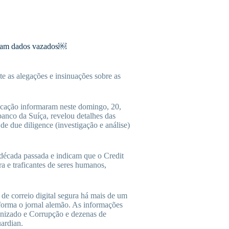
dicam dados vazados￼
e as alegações e insinuações sobre as
cação informaram neste domingo, 20,
anco da Suíça, revelou detalhes das
 de due diligence (investigação e análise)
década passada e indicam que o Credit
ra e traficantes de seres humanos,
e correio digital segura há mais de um
nforma o jornal alemão. As informações
nizado e Corrupção e dezenas de
ardian.