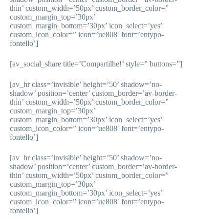
thin’ custom_width=’50px’ custom_border_color=”
custom_margin_top=’30px’
custom_margin_bottom=’30px’ icon_select=’yes’
custom_icon_color=” icon=’ue808′ font=’entypo-
fontello’]
[av_social_share title=’Compartilhe!’ style=” buttons=”]
[av_hr class=’invisible’ height=’50’ shadow=’no-
shadow’ position=’center’ custom_border=’av-border-
thin’ custom_width=’50px’ custom_border_color=”
custom_margin_top=’30px’
custom_margin_bottom=’30px’ icon_select=’yes’
custom_icon_color=” icon=’ue808′ font=’entypo-
fontello’]
[av_hr class=’invisible’ height=’50’ shadow=’no-
shadow’ position=’center’ custom_border=’av-border-
thin’ custom_width=’50px’ custom_border_color=”
custom_margin_top=’30px’
custom_margin_bottom=’30px’ icon_select=’yes’
custom_icon_color=” icon=’ue808′ font=’entypo-
fontello’]