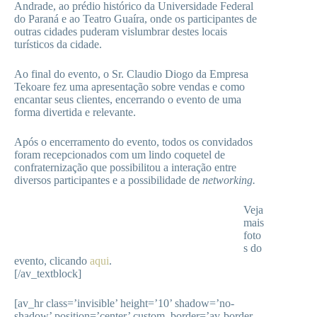
Andrade, ao prédio histórico da Universidade Federal
do Paraná e ao Teatro Guaíra, onde os participantes de
outras cidades puderam vislumbrar destes locais
turísticos da cidade.
Ao final do evento, o Sr. Claudio Diogo da Empresa
Tekoare fez uma apresentação sobre vendas e como
encantar seus clientes, encerrando o evento de uma
forma divertida e relevante.
Após o encerramento do evento, todos os convidados
foram recepcionados com um lindo coquetel de
confraternização que possibilitou a interação entre
diversos participantes e a possibilidade de
networking.
Veja
mais
foto
s do
evento, clicando
aqui
.
[/av_textblock]
[av_hr class=’invisible’ height=’10’ shadow=’no-
shadow’ position=’center’ custom_border=’av-border-