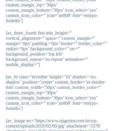
custom_margin_top=’30px’
custom_margin_bottom=’30px’ icon_select=’yes’
custom_icon_color=” icon=’ue808′ font=’entypo-
fontello’]
[av_three_fourth first min_height=”
vertical_alignment=” space=” custom_margin=”
margin=’0px’ padding=’0px’ border=” border_color=”
radius=’0px’ background_color=” src=”
background_position=’top left’
background_repeat=’no-repeat’ animation=”
mobile_display=”]
[av_hr class=’invisible’ height=’10’ shadow=’no-
shadow’ position=’center’ custom_border=’av-border-
thin’ custom_width=’50px’ custom_border_color=”
custom_margin_top=’30px’
custom_margin_bottom=’30px’ icon_select=’yes’
custom_icon_color=” icon=’ue808′ font=’entypo-
fontello’]
[av_image src=’https://www.ejsgestor.com.br/wp-
content/uploads/2020/02/69.jpg’ attachment=’3378′