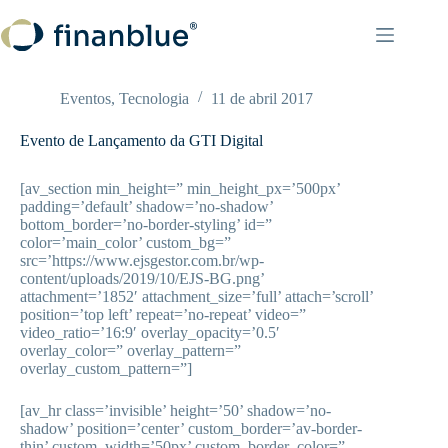
Pular
para
o
conteúdo
Eventos
,
Tecnologia
11 de abril 2017
Evento de Lançamento da GTI Digital
[av_section min_height=” min_height_px=’500px’
padding=’default’ shadow=’no-shadow’
bottom_border=’no-border-styling’ id=”
color=’main_color’ custom_bg=”
src=’https://www.ejsgestor.com.br/wp-
content/uploads/2019/10/EJS-BG.png’
attachment=’1852′ attachment_size=’full’ attach=’scroll’
position=’top left’ repeat=’no-repeat’ video=”
video_ratio=’16:9′ overlay_opacity=’0.5′
overlay_color=” overlay_pattern=”
overlay_custom_pattern=”]
[av_hr class=’invisible’ height=’50’ shadow=’no-
shadow’ position=’center’ custom_border=’av-border-
thin’ custom_width=’50px’ custom_border_color=”