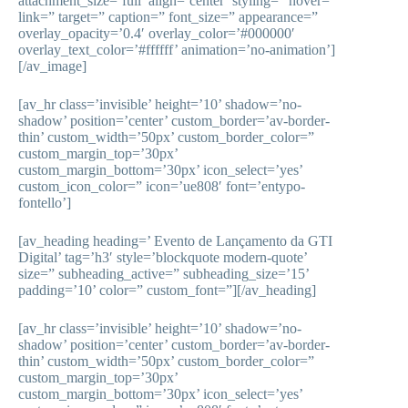
attachment_size=’full’ align=’center’ styling=” hover=”
link=” target=” caption=” font_size=” appearance=”
overlay_opacity=’0.4′ overlay_color=’#000000′
overlay_text_color=’#ffffff’ animation=’no-animation’]
[/av_image]
[av_hr class=’invisible’ height=’10’ shadow=’no-
shadow’ position=’center’ custom_border=’av-border-
thin’ custom_width=’50px’ custom_border_color=”
custom_margin_top=’30px’
custom_margin_bottom=’30px’ icon_select=’yes’
custom_icon_color=” icon=’ue808′ font=’entypo-
fontello’]
[av_heading heading=’ Evento de Lançamento da GTI
Digital’ tag=’h3′ style=’blockquote modern-quote’
size=” subheading_active=” subheading_size=’15’
padding=’10’ color=” custom_font=”][/av_heading]
[av_hr class=’invisible’ height=’10’ shadow=’no-
shadow’ position=’center’ custom_border=’av-border-
thin’ custom_width=’50px’ custom_border_color=”
custom_margin_top=’30px’
custom_margin_bottom=’30px’ icon_select=’yes’