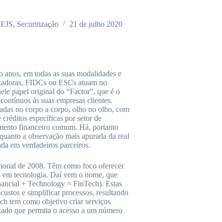
OEJS
,
Securitização
21 de julho 2020
to anos, em todas as suas modalidades e
itizadoras, FIDCs ou ESCs atuam no
le papel original do “Factor”, que é o
contínuos às suas empresas clientes.
seadas no corpo a corpo, olho no olho, com
 créditos específicas por setor de
egmento financeiro comum. Há, portanto
 quanto a observação mais apurada da real
ada em verdadeiros parceiros.
acional de 2008. Têm como foco oferecer
os em tecnologia. Daí vem o nome, que
inancial + Technology = FinTech). Estas
custos e simplificar processos, resultando
ch tem como objetivo criar serviços
izado que permita o acesso a um número