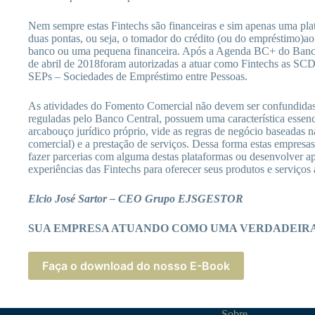
Nem sempre estas Fintechs são financeiras e sim apenas uma plat
duas pontas, ou seja, o tomador do crédito (ou do empréstimo)ao
banco ou uma pequena financeira. Após a Agenda BC+ do Banc
de abril de 2018foram autorizadas a atuar como Fintechs as SCD
SEPs – Sociedades de Empréstimo entre Pessoas.
As atividades do Fomento Comercial não devem ser confundidas 
reguladas pelo Banco Central, possuem uma característica essen
arcabouço jurídico próprio, vide as regras de negócio baseadas na
comercial) e a prestação de serviços. Dessa forma estas empresa
fazer parcerias com alguma destas plataformas ou desenvolver ap
experiências das Fintechs para oferecer seus produtos e serviços
Elcio
José Sartor – CEO Grupo EJSGESTOR
SUA EMPRESA ATUANDO COMO UMA VERDADEIRA
Faça o download do nosso E-Book
Sobre