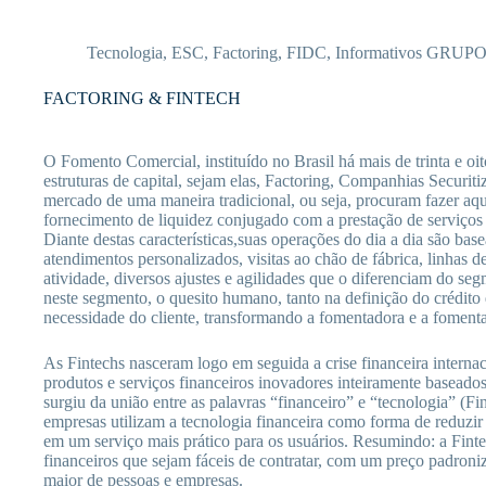
Pular
para
o
Tecnologia
,
ESC
,
Factoring
,
FIDC
,
Informativos GRUP
conteúdo
FACTORING & FINTECH
O Fomento Comercial, instituído no Brasil há mais de trinta e oi
estruturas de capital, sejam elas, Factoring, Companhias Secur
mercado de uma maneira tradicional, ou seja, procuram fazer aque
fornecimento de liquidez conjugado com a prestação de serviços 
Diante destas características,suas operações do dia a dia são ba
atendimentos personalizados, visitas ao chão de fábrica, linhas de
atividade, diversos ajustes e agilidades que o diferenciam do s
neste segmento, o quesito humano, tanto na definição do crédito
necessidade do cliente, transformando a fomentadora e a foment
As Fintechs nasceram logo em seguida a crise financeira intern
produtos e serviços financeiros inovadores inteiramente basead
surgiu da união entre as palavras “financeiro” e “tecnologia” (F
empresas utilizam a tecnologia financeira como forma de reduzir 
em um serviço mais prático para os usuários. Resumindo: a Finte
financeiros que sejam fáceis de contratar, com um preço padron
maior de pessoas e empresas.