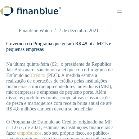
Pular
para
o
conteúdo
Finanblue Watch
7 de dezembro 2021
Governo cria Programa que gerará R$ 48 bi a MEIs e
pequenas empresas
Na última quinta-feira (02), o presidente da República,
Jair Bolsonaro, sancionou a lei que cria o Programa de
Estímulo ao
Crédito
(PEC). A medida estima a
realização de operações de crédito pelas instituições
financeiras a microempreendedores individuais (MEI),
microempresas e empresas de pequeno porte. Além
disso, os produtores rurais, cooperativas e associações
de pesca e marisqueiros com receita bruta anual de até
R$ 4,8 milhões também devem se beneficiar.
O Programa de Estímulo ao Crédito, originado na MP
nº 1.057, de 2021, estimula as instituições financeiras a
fazer
empréstimos
, sob seu próprio risco, ao público-
alvo do programa. Em troca, o governo possibilita que,