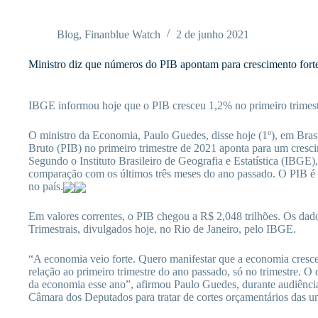
Pular
para
o
Blog
,
Finanblue Watch
2 de junho 2021
conteúdo
Ministro diz que números do PIB apontam para crescimento fort
IBGE informou hoje que o PIB cresceu 1,2% no primeiro trimes
O ministro da Economia, Paulo Guedes, disse hoje (1º), em Brasí
Bruto (PIB) no primeiro trimestre de 2021 aponta para um cresci
Segundo o Instituto Brasileiro de Geografia e Estatística (IBGE)
comparação com os últimos três meses do ano passado. O PIB é 
no país.
Em valores correntes, o PIB chegou a R$ 2,048 trilhões. Os dad
Trimestrais, divulgados hoje, no Rio de Janeiro, pelo IBGE.
“A economia veio forte. Quero manifestar que a economia cres
relação ao primeiro trimestre do ano passado, só no trimestre. O 
da economia esse ano”, afirmou Paulo Guedes, durante audiênc
Câmara dos Deputados para tratar de cortes orçamentários das un