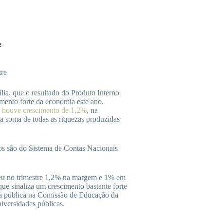
e
tre
lia, que o resultado do Produto Interno
mento forte da economia este ano.
,
houve crescimento de 1,2%
, na
a soma de todas as riquezas produzidas
os são do Sistema de Contas Nacionais
ceu no trimestre 1,2% na margem e 1% em
que sinaliza um crescimento bastante forte
ia pública na Comissão de Educação da
iversidades públicas.