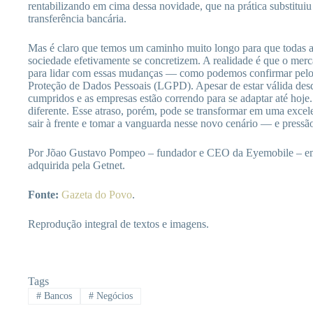
rentabilizando em cima dessa novidade, que na prática substituiu
transferência bancária.
Mas é claro que temos um caminho muito longo para que todas as
sociedade efetivamente se concretizem. A realidade é que o merc
para lidar com essas mudanças — como podemos confirmar pelo 
Proteção de Dados Pessoais (LGPD). Apesar de estar válida des
cumpridos e as empresas estão correndo para se adaptar até hoj
diferente. Esse atraso, porém, pode se transformar em uma exce
sair à frente e tomar a vanguarda nesse novo cenário — e pressão
Por Jõao Gustavo Pompeo – fundador e CEO da Eyemobile – emp
adquirida pela Getnet.
Fonte:
Gazeta do Povo
.
Reprodução integral de textos e imagens.
Tags
#
Bancos
#
Negócios