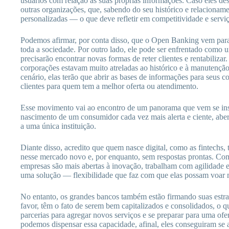
usuários com relação às suas próprias informações. Caso eles d
outras organizações, que, sabendo do seu histórico e relacioname
personalizadas — o que deve refletir em competitividade e serviç
Podemos afirmar, por conta disso, que o Open Banking vem para 
toda a sociedade. Por outro lado, ele pode ser enfrentado como 
precisarão encontrar novas formas de reter clientes e rentabilizar.
corporações estavam muito atreladas ao histórico e à manutençã
cenário, elas terão que abrir as bases de informações para seus c
clientes para quem tem a melhor oferta ou atendimento.
Esse movimento vai ao encontro de um panorama que vem se ins
nascimento de um consumidor cada vez mais alerta e ciente, abe
a uma única instituição.
Diante disso, acredito que quem nasce digital, como as fintechs, 
nesse mercado novo e, por enquanto, sem respostas prontas. Com s
empresas são mais abertas à inovação, trabalham com agilidade e 
uma solução — flexibilidade que faz com que elas possam voar 
No entanto, os grandes bancos também estão firmando suas estrat
favor, têm o fato de serem bem capitalizados e consolidados, o q
parcerias para agregar novos serviços e se preparar para uma of
podemos dispensar essa capacidade, afinal, eles conseguiram se a