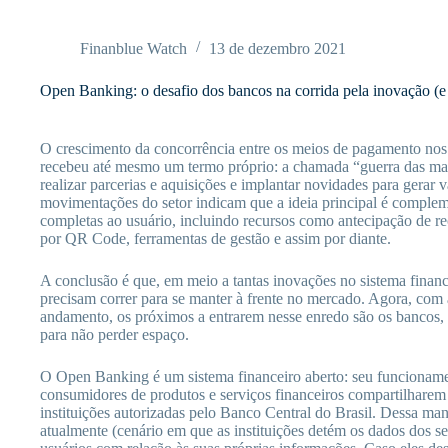
Pular
para
o
Finanblue Watch
13 de dezembro 2021
conteúdo
Open Banking: o desafio dos bancos na corrida pela inovação (e 
O crescimento da concorrência entre os meios de pagamento nos
recebeu até mesmo um termo próprio: a chamada “guerra das maq
realizar parcerias e aquisições e implantar novidades para gerar v
movimentações do setor indicam que a ideia principal é compleme
completas ao usuário, incluindo recursos como antecipação de 
por QR Code, ferramentas de gestão e assim por diante.
A conclusão é que, em meio a tantas inovações no sistema financ
precisam correr para se manter à frente no mercado. Agora, co
andamento, os próximos a entrarem nesse enredo são os banco
para não perder espaço.
O Open Banking é um sistema financeiro aberto: seu funcionamen
consumidores de produtos e serviços financeiros compartilharem 
instituições autorizadas pelo Banco Central do Brasil. Dessa man
atualmente (cenário em que as instituições detém os dados dos se