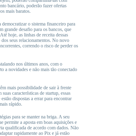
esejem, poderão compartilhá-las com
nto bancário, poderão fazer ofertas
os mais baratos.
democratizar o sistema financeiro para
um grande desafio para os bancos, que
 Até hoje, as linhas de receita dessas
o dos seus relacionamentos. No novo
oncorrentes, correndo o risco de perder os
talando nos últimos anos, com o
rto a novidades e não mais tão conectado
têm mais possibilidade de sair à frente
uas características de startup, essas
estão dispostas a errar para encontrar
mais rápido.
égias para se manter na briga. A seu
ue permite a aposta em boas aquisições e
erta qualificada de acordo com dados. Não
daptar rapidamente ao Pix e já estão