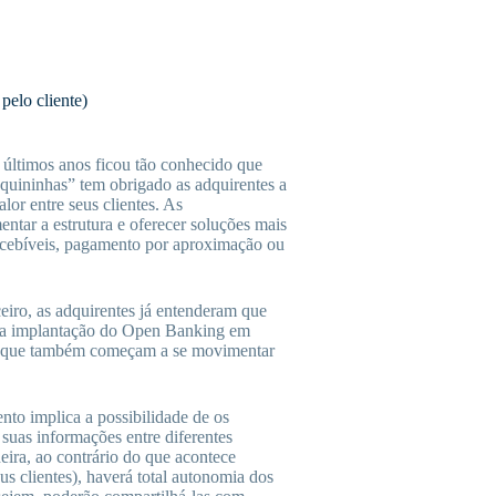
pelo cliente)
 últimos anos ficou tão conhecido que
uininhas” tem obrigado as adquirentes a
alor entre seus clientes. As
ntar a estrutura e oferecer soluções mais
recebíveis, pagamento por aproximação ou
eiro, as adquirentes já entenderam que
m a implantação do Open Banking em
s, que também começam a se movimentar
to implica a possibilidade de os
suas informações entre diferentes
eira, ao contrário do que acontece
us clientes), haverá total autonomia dos