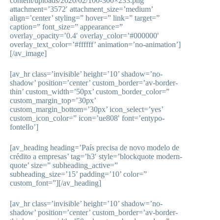
content/uploads/2020/02/100-300×233.png’
attachment=’3572′ attachment_size=’medium’
align=’center’ styling=” hover=” link=” target=”
caption=” font_size=” appearance=”
overlay_opacity=’0.4′ overlay_color=’#000000′
overlay_text_color=’#ffffff’ animation=’no-animation’]
[/av_image]
[av_hr class=’invisible’ height=’10’ shadow=’no-
shadow’ position=’center’ custom_border=’av-border-
thin’ custom_width=’50px’ custom_border_color=”
custom_margin_top=’30px’
custom_margin_bottom=’30px’ icon_select=’yes’
custom_icon_color=” icon=’ue808′ font=’entypo-
fontello’]
[av_heading heading=’País precisa de novo modelo de
crédito a empresas’ tag=’h3′ style=’blockquote modern-
quote’ size=” subheading_active=”
subheading_size=’15’ padding=’10’ color=”
custom_font=”][/av_heading]
[av_hr class=’invisible’ height=’10’ shadow=’no-
shadow’ position=’center’ custom_border=’av-border-