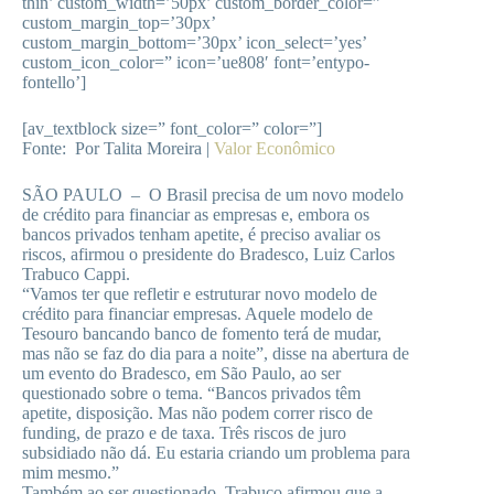
thin’ custom_width=’50px’ custom_border_color=”
custom_margin_top=’30px’
custom_margin_bottom=’30px’ icon_select=’yes’
custom_icon_color=” icon=’ue808′ font=’entypo-
fontello’]
[av_textblock size=” font_color=” color=”]
Fonte: Por Talita Moreira |
Valor Econômico
SÃO PAULO – O Brasil precisa de um novo modelo
de crédito para financiar as empresas e, embora os
bancos privados tenham apetite, é preciso avaliar os
riscos, afirmou o presidente do Bradesco, Luiz Carlos
Trabuco Cappi.
“Vamos ter que refletir e estruturar novo modelo de
crédito para financiar empresas. Aquele modelo de
Tesouro bancando banco de fomento terá de mudar,
mas não se faz do dia para a noite”, disse na abertura de
um evento do Bradesco, em São Paulo, ao ser
questionado sobre o tema. “Bancos privados têm
apetite, disposição. Mas não podem correr risco de
funding, de prazo e de taxa. Três riscos de juro
subsidiado não dá. Eu estaria criando um problema para
mim mesmo.”
Também ao ser questionado, Trabuco afirmou que a