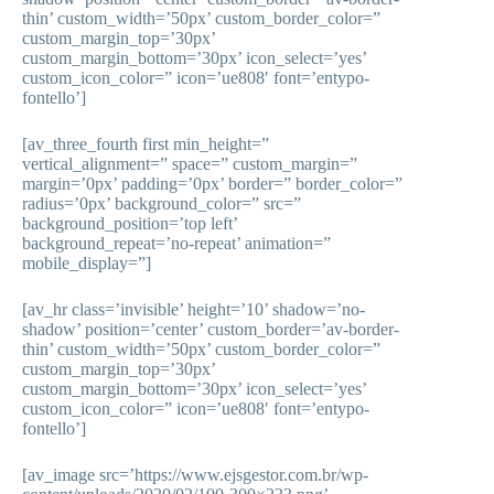
thin’ custom_width=’50px’ custom_border_color=”
custom_margin_top=’30px’
custom_margin_bottom=’30px’ icon_select=’yes’
custom_icon_color=” icon=’ue808′ font=’entypo-
fontello’]
[av_three_fourth first min_height=”
vertical_alignment=” space=” custom_margin=”
margin=’0px’ padding=’0px’ border=” border_color=”
radius=’0px’ background_color=” src=”
background_position=’top left’
background_repeat=’no-repeat’ animation=”
mobile_display=”]
[av_hr class=’invisible’ height=’10’ shadow=’no-
shadow’ position=’center’ custom_border=’av-border-
thin’ custom_width=’50px’ custom_border_color=”
custom_margin_top=’30px’
custom_margin_bottom=’30px’ icon_select=’yes’
custom_icon_color=” icon=’ue808′ font=’entypo-
fontello’]
[av_image src=’https://www.ejsgestor.com.br/wp-