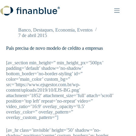
Pular
para
o
conteúdo
Banco
,
Destaques
,
Economia
,
Eventos
7 de abril 2015
País precisa de novo modelo de crédito a empresas
[av_section min_height=” min_height_px=’500px’
padding=’default’ shadow=’no-shadow’
bottom_border=’no-border-styling’ id=”
color=’main_color’ custom_bg=”
src=’https://www.ejsgestor.com.br/wp-
content/uploads/2019/10/EJS-BG.png’
attachment=’1852′ attachment_size=’full’ attach=’scroll’
position=’top left’ repeat=’no-repeat’ video=”
video_ratio=’16:9′ overlay_opacity=’0.5′
overlay_color=” overlay_pattern=”
overlay_custom_pattern=”]
[av_hr class=’invisible’ height=’50’ shadow=’no-
shadow’ position=’center’ custom_border=’av-border-