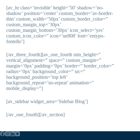
[av_hr class=’invisible’ height=’50’ shadow=’no-
shadow’ position=’center’ custom_border=’av-border-
thin’ custom_width=’50px’ custom_border_color=”
custom_margin_top=’30px’
custom_margin_bottom=’30px’ icon_select=’yes’
custom_icon_color=” icon=’ue808′ font=’entypo-
fontello’]
[/av_three_fourth][av_one_fourth min_height=”
vertical_alignment=” space=” custom_margin=”
margin=’0px’ padding=’0px’ border=” border_color=”
radius=’0px’ background_color=” src=”
background_position=’top left’
background_repeat=’no-repeat’ animation=”
mobile_display=”]
[av_sidebar widget_area=’Sidebar Blog’]
[/av_one_fourth][/av_section]