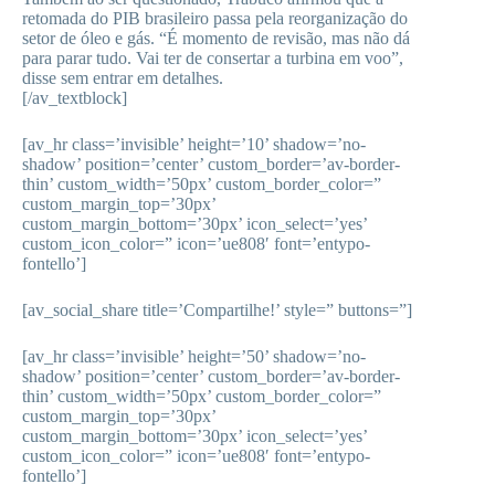
retomada do PIB brasileiro passa pela reorganização do
setor de óleo e gás. “É momento de revisão, mas não dá
para parar tudo. Vai ter de consertar a turbina em voo”,
disse sem entrar em detalhes.
[/av_textblock]
[av_hr class=’invisible’ height=’10’ shadow=’no-
shadow’ position=’center’ custom_border=’av-border-
thin’ custom_width=’50px’ custom_border_color=”
custom_margin_top=’30px’
custom_margin_bottom=’30px’ icon_select=’yes’
custom_icon_color=” icon=’ue808′ font=’entypo-
fontello’]
[av_social_share title=’Compartilhe!’ style=” buttons=”]
[av_hr class=’invisible’ height=’50’ shadow=’no-
shadow’ position=’center’ custom_border=’av-border-
thin’ custom_width=’50px’ custom_border_color=”
custom_margin_top=’30px’
custom_margin_bottom=’30px’ icon_select=’yes’
custom_icon_color=” icon=’ue808′ font=’entypo-
fontello’]