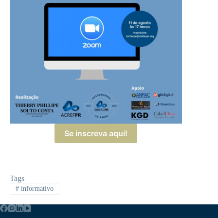
Se inscreva aqui!
Tags
#
informativo