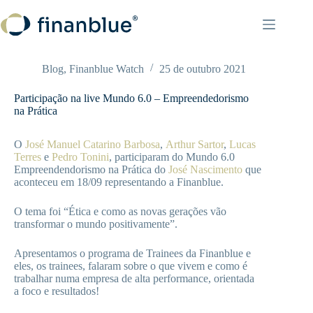
Pular
para
o
conteúdo
Blog
,
Finanblue Watch
25 de outubro 2021
Participação na live Mundo 6.0 – Empreendedorismo
na Prática
O
José Manuel Catarino Barbosa
,
Arthur Sartor
,
Lucas
Terres
e
Pedro Tonini
, participaram do Mundo 6.0
Empreendendorismo na Prática do
José Nascimento
que
aconteceu em 18/09 representando a Finanblue.
O tema foi “Ética e como as novas gerações vão
transformar o mundo positivamente”.
Apresentamos o programa de Trainees da Finanblue e
eles, os trainees, falaram sobre o que vivem e como é
trabalhar numa empresa de alta performance, orientada
a foco e resultados!