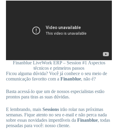
Finanblue LiveWork ERP – Session #1 Aspectos
técnicos e primeiros passos
Ficou alguma dúvida? Você já conhece o seu meio de
comunicação favorito com a
Finanblue
, não é?
Basta acessá-lo que um de nossos especialistas estão
prontos para tiras as suas dúvidas.
E lembrando, mais
Sessions
irão rolar nas próximas
semanas. Fique atento no seu e-mail e não perca nada
sobre essas novidades imperdíveis da
Finanblue
, todas
pensadas para você: nosso cliente.