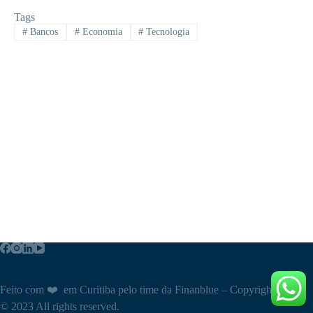
Tags
#
Bancos
#
Economia
#
Tecnologia
Feito com ❤️ em Curitiba pelo time da Finanblue – Copyright
© 2023 All rights reserved.