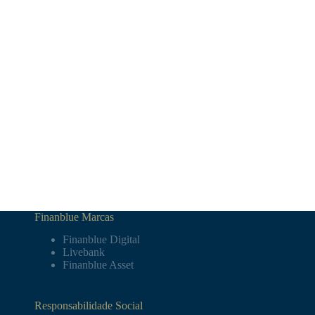
Finanblue Marcas
Finanblue Digital
Livebank
Finanblue Asset
Responsabilidade Social