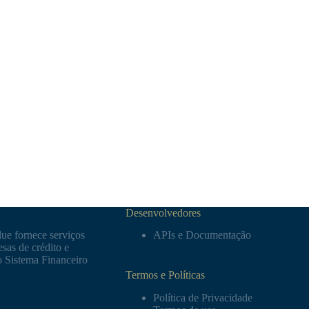
Desenvolvedores
ue fornece serviços
APIs e Documentação
sas de crédito e
o Sistema Financeiro
Termos e Políticas
Política de Privacidade