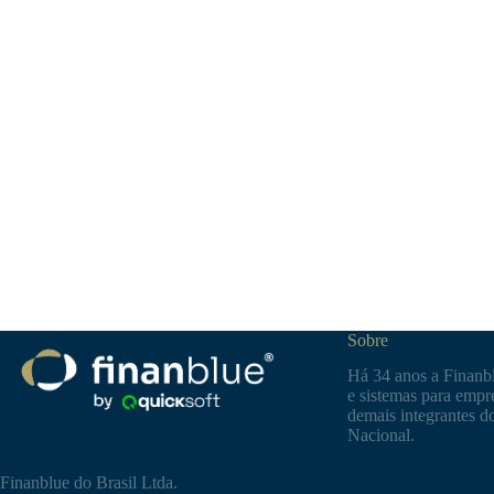
Sobre
Há 34 anos a Finanbl
e sistemas para empre
demais integrantes d
Nacional.
Finanblue do Brasil Ltda.