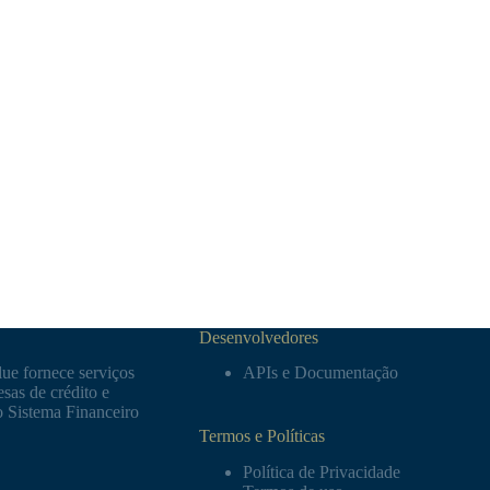
Desenvolvedores
ue fornece serviços
APIs e Documentação
sas de crédito e
o Sistema Financeiro
Termos e Políticas
Política de Privacidade