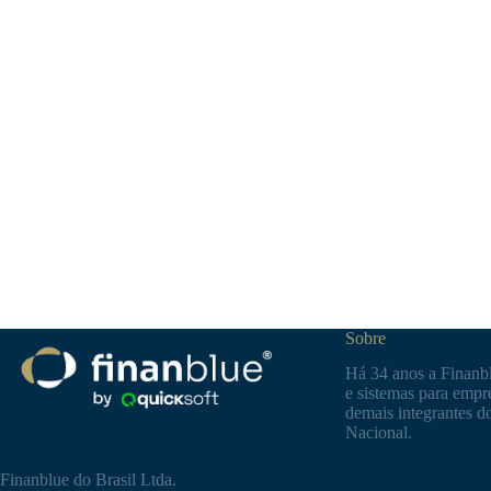
Sobre
Há 34 anos a Finanbl
e sistemas para empre
demais integrantes d
Nacional.
Finanblue do Brasil Ltda.