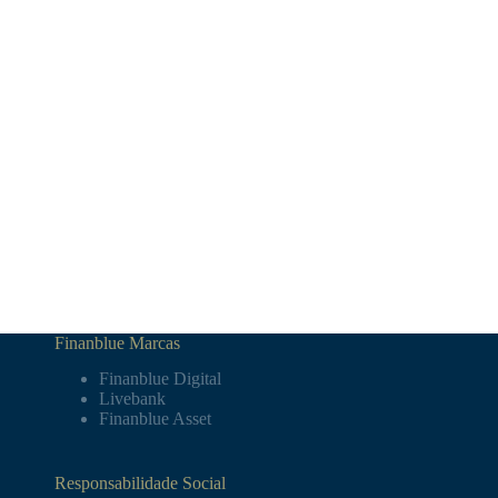
Finanblue Marcas
Finanblue Digital
Livebank
Finanblue Asset
Responsabilidade Social