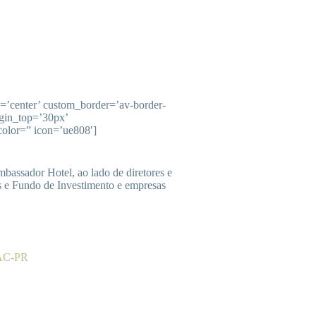
n=’center’ custom_border=’av-border-
gin_top=’30px’
olor=” icon=’ue808′]
ssador Hotel, ao lado de diretores e
s e Fundo de Investimento e empresas
AC-PR