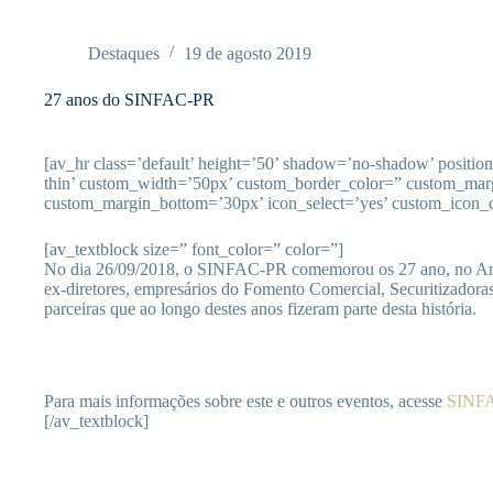
Pular
para
o
Destaques
19 de agosto 2019
conteúdo
27 anos do SINFAC-PR
[av_hr class=’default’ height=’50’ shadow=’no-shadow’ positio
thin’ custom_width=’50px’ custom_border_color=” custom_mar
custom_margin_bottom=’30px’ icon_select=’yes’ custom_icon_c
[av_textblock size=” font_color=” color=”]
No dia 26/09/2018, o SINFAC-PR comemorou os 27 ano, no Amba
ex-diretores, empresários do Fomento Comercial, Securitizadora
parceiras que ao longo destes anos fizeram parte desta história.
Para mais informações sobre este e outros eventos, acesse
SINF
[/av_textblock]