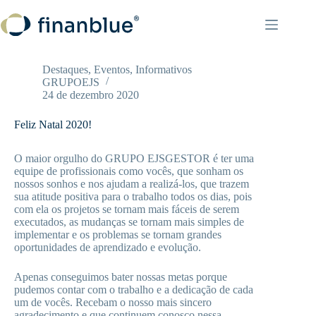
Pular
para
o
conteúdo
Destaques
,
Eventos
,
Informativos
GRUPOEJS
24 de dezembro 2020
Feliz Natal 2020!
O maior orgulho do GRUPO EJSGESTOR é ter uma
equipe de profissionais como vocês, que sonham os
nossos sonhos e nos ajudam a realizá-los, que trazem
sua atitude positiva para o trabalho todos os dias, pois
com ela os projetos se tornam mais fáceis de serem
executados, as mudanças se tornam mais simples de
implementar e os problemas se tornam grandes
oportunidades de aprendizado e evolução.
Apenas conseguimos bater nossas metas porque
pudemos contar com o trabalho e a dedicação de cada
um de vocês. Recebam o nosso mais sincero
agradecimento e que continuem conosco nessa