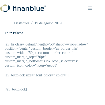
Pular
para
o
conteúdo
Destaques
19 de agosto 2019
Feliz Páscoa!
[av_hr class=’default’ height=’50’ shadow=’no-shadow’
position=’center’ custom_border=’av-border-thin’
custom_width=’50px’ custom_border_color=”
custom_margin_top=’30px’
custom_margin_bottom=’30px’ icon_select=’yes’
custom_icon_color=” icon=’ue808′]
[av_textblock size=” font_color=” color=”]
[/av_textblock]