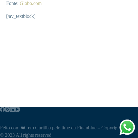
Fonte:
Globo.com
[/av_textblock]
Feito com ❤️ em Curitiba pelo time da Finanblue – Copyright
© 2023 All rights reserved.