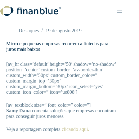
Pular
para
o
conteúdo
Destaques
19 de agosto 2019
Micro e pequenas empresas recorrem a fintechs para
juros mais baixos
[av_hr class=’default’ height=’50’ shadow=’no-shadow’
position=’center’ custom_border=’av-border-thin’
custom_width=’50px’ custom_border_color=”
custom_margin_top=’30px’
custom_margin_bottom=’30px’ icon_select=’yes’
custom_icon_color=” icon=’ue808′]
[av_textblock size=” font_color=” color=”]
Samy Dana
comenta soluções que empresas encontram
para conseguir juros menores.
Veja a reportagem completa
clicando aqui.