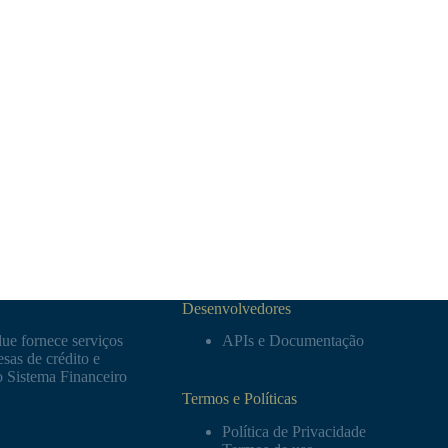
Desenvolvedores
ue fornece serviços
APIs e Documentação
sas de crédito e
o Sistema Financeiro
Termos e Políticas
Política de Privacidade