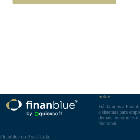
Sobre
Há 34 anos a Finanbl
e sistemas para empre
demais integrantes d
Nacional.
Finanblue do Brasil Ltda.