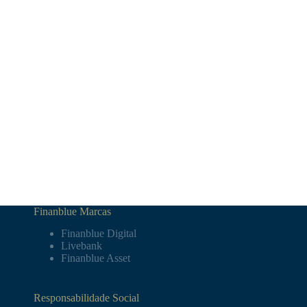
Finanblue Marcas
Finanblue Digital
Livebank
Finanblue Asset
Responsabilidade Social