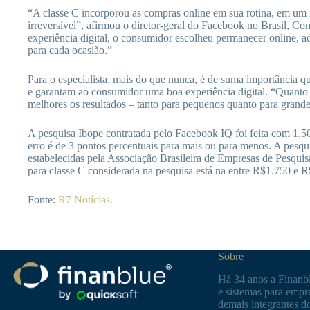
“A classe C incorporou as compras online em sua rotina, em u
irreversível”, afirmou o diretor-geral do Facebook no Brasil, Co
experiência digital, o consumidor escolheu permanecer online, 
para cada ocasião.”
Para o especialista, mais do que nunca, é de suma importância q
e garantam ao consumidor uma boa experiência digital. “Quanto
melhores os resultados – tanto para pequenos quanto para gran
A pesquisa Ibope contratada pelo Facebook IQ foi feita com 1.5
erro é de 3 pontos percentuais para mais ou para menos. A pesqui
estabelecidas pela Associação Brasileira de Empresas de Pesqui
para classe C considerada na pesquisa está na entre R$1.750 e 
Fonte:
R7 Notícias.
Sobre
Há 34 anos a Finanbl
e sistemas para empre
demais integrantes d