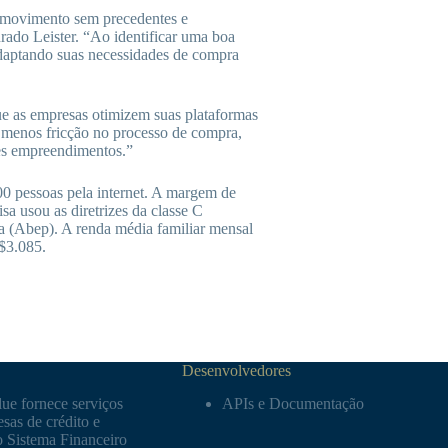
m movimento sem precedentes e
nrado Leister. “Ao identificar uma boa
adaptando suas necessidades de compra
ue as empresas otimizem suas plataformas
 menos fricção no processo de compra,
des empreendimentos.”
00 pessoas pela internet. A margem de
sa usou as diretrizes da classe C
sa (Abep). A renda média familiar mensal
R$3.085.
Desenvolvedores
ue fornece serviços
APIs e Documentação
sas de crédito e
o Sistema Financeiro