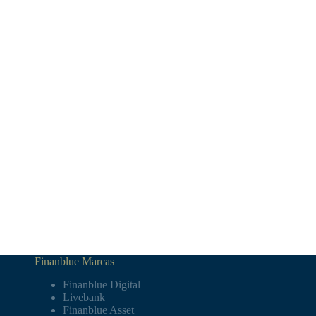
Finanblue Marcas
Finanblue Digital
Livebank
Finanblue Asset