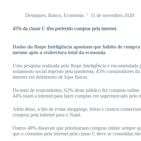
Pular
para
o
Destaques
,
Banco
,
Economia
11 de novembro 2020
conteúdo
45% da classe C têm preferido comprar pela internet.
Dados do Ibope Inteligência apontam que hábito de compra d
mesmo após a reabertura total da economia
Uma pesquisa realizada pelo Ibope Inteligência e encomendada 
isolamento social imposto pela pandemia, 45% consumidores da c
internet em detrimento de lojas físicas.
Do total de respondentes, 62% deste público fez compras online
44% usam a internet para fazer compras em supermercado pelo
Além disso, a fim de evitar shoppings, feiras e centros comercia
compras pela internet para o Natal.
Outros 48% disseram que priorizariam compras online sempre que
que o consumo pela internet pela classe C deve se consolidar me