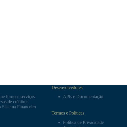
Desenvolvedores
ue fornece serviços
APIs e Documentação
sas de crédito e
o Sistema Financeiro
Termos e Políticas
Política de Privacidade