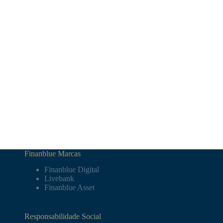
Finanblue Marcas
Finanblue Digital
Livebank
Finanblue Asset
Responsabilidade Social