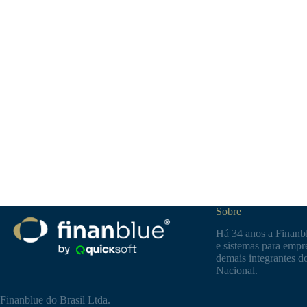
Sobre
Há 34 anos a Finanbl
e sistemas para empre
demais integrantes d
Nacional.
Finanblue do Brasil Ltda.