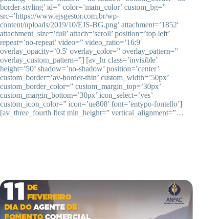
border-styling’ id=” color=’main_color’ custom_bg=”
src=’https://www.ejsgestor.com.br/wp-
content/uploads/2019/10/EJS-BG.png’ attachment=’1852′
attachment_size=’full’ attach=’scroll’ position=’top left’
repeat=’no-repeat’ video=” video_ratio=’16:9′
overlay_opacity=’0.5′ overlay_color=” overlay_pattern=”
overlay_custom_pattern=”] [av_hr class=’invisible’
height=’50’ shadow=’no-shadow’ position=’center’
custom_border=’av-border-thin’ custom_width=’50px’
custom_border_color=” custom_margin_top=’30px’
custom_margin_bottom=’30px’ icon_select=’yes’
custom_icon_color=” icon=’ue808′ font=’entypo-fontello’]
[av_three_fourth first min_height=” vertical_alignment=”…