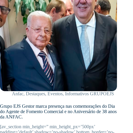
Anfac
,
Destaques
,
Eventos
,
Informativos GRUPOEJS
Grupo EJS Gestor marca presença nas comemorações do Dia
do Agente de Fomento Comercial e no Aniversário de 38 anos
da ANFAC.
[av_section min_height=” min_height_px=’500px’
padding=’default’ shadow=’no-shadow’ bottom_border=’no-