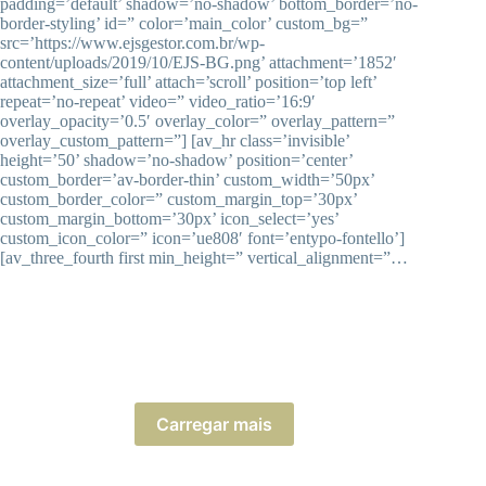
padding=’default’ shadow=’no-shadow’ bottom_border=’no-
border-styling’ id=” color=’main_color’ custom_bg=”
src=’https://www.ejsgestor.com.br/wp-
content/uploads/2019/10/EJS-BG.png’ attachment=’1852′
attachment_size=’full’ attach=’scroll’ position=’top left’
repeat=’no-repeat’ video=” video_ratio=’16:9′
overlay_opacity=’0.5′ overlay_color=” overlay_pattern=”
overlay_custom_pattern=”] [av_hr class=’invisible’
height=’50’ shadow=’no-shadow’ position=’center’
custom_border=’av-border-thin’ custom_width=’50px’
custom_border_color=” custom_margin_top=’30px’
custom_margin_bottom=’30px’ icon_select=’yes’
custom_icon_color=” icon=’ue808′ font=’entypo-fontello’]
[av_three_fourth first min_height=” vertical_alignment=”…
Carregar mais